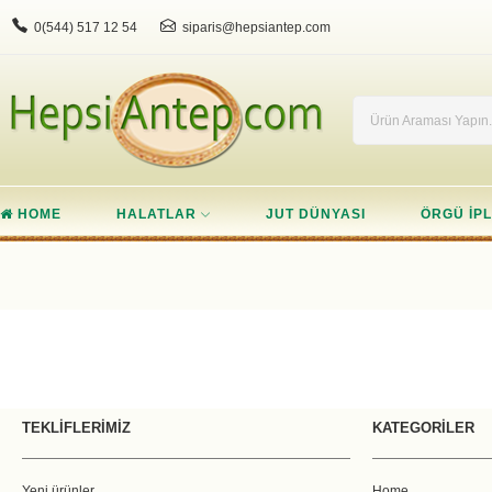
0(544) 517 12 54
siparis@hepsiantep.com
HOME
HALATLAR
JUT DÜNYASI
ÖRGÜ IPL
TEKLIFLERIMIZ
KATEGORILER
Yeni ürünler
Home