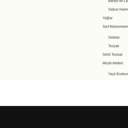
Banyo ve La
Sabun Hamm
Yağlar
Sarf Malzemeler
Gıdalar
Tezyak
Sıhhi Tesisat
Müzik Aletleri
Yaylı Enstru