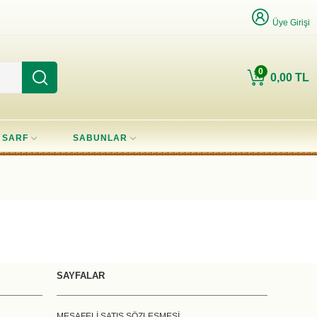
Üye Girişi
0
0,00 TL
SARF
SABUNLAR
SAYFALAR
MESAFELİ SATIŞ SÖZLEŞMESİ