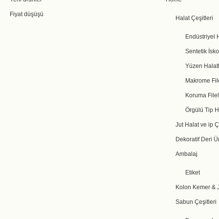
Fiyat düşüşü
Halat Çeşitleri
Endüstriyel 
Sentetik İsko
Yüzen Halatl
Makrome File
Koruma Filel
Örgülü Tip H
Jut Halat ve ip Ç
Dekoratif Deri Ü
Ambalaj
Etiket
Kolon Kemer & J
Sabun Çeşitleri