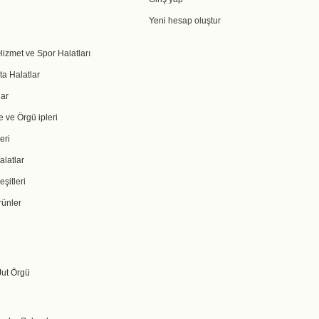
Yeni hesap oluştur
Hizmet ve Spor Halatları
ta Halatlar
ar
 ve Örgü ipleri
eri
alatlar
eşitleri
rünler
ut Örgü