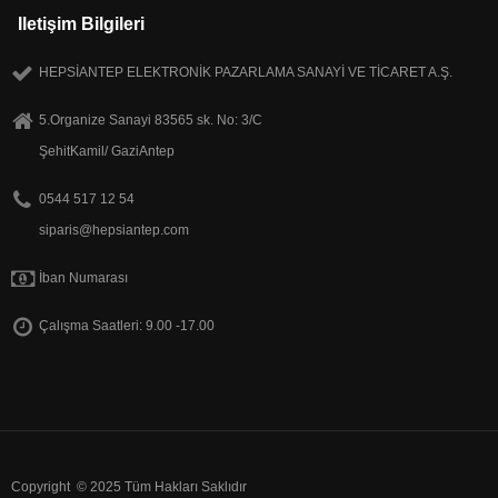
Iletişim Bilgileri
HEPSİANTEP ELEKTRONİK PAZARLAMA SANAYİ VE TİCARET A.Ş.
5.Organize Sanayi 83565 sk. No: 3/C
ŞehitKamil/ GaziAntep
0544 517 12 54
siparis@hepsiantep.com
İban Numarası
Çalışma Saatleri: 9.00 -17.00
Copyright © 2025 Tüm Hakları Saklıdır