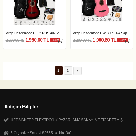
Virgo Desdemona CL-39RDS 4/4 Sap Ayarlı Klasik...
Virgo Desdemona CW-39PK 4/4 Sap Ayarlı Klasik...
1.960,80 TL
1.960,80 TL
2.280,00 TL
-14%
2.280,00 TL
-14%

1
2
Iletişim Bilgileri
HEPSİANTEP ELEKTRONİK PAZARLAMA SANAYİ VE TİCARET A.Ş.
5.Organize Sanayi 83565 sk. No: 3/C