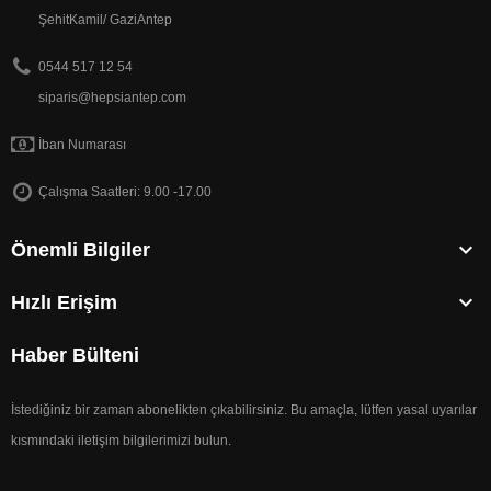
ŞehitKamil/ GaziAntep
0544 517 12 54
siparis@hepsiantep.com
İban Numarası
Çalışma Saatleri: 9.00 -17.00

Önemli Bilgiler

Hızlı Erişim
Haber Bülteni
İstediğiniz bir zaman abonelikten çıkabilirsiniz. Bu amaçla, lütfen yasal uyarılar
kısmındaki iletişim bilgilerimizi bulun.