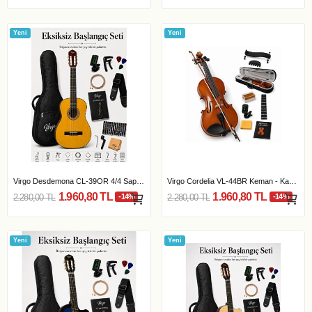
Yeni
Yeni
Virgo Desdemona CL-39OR 4/4 Sap Ayarlı Klasik...
Virgo Cordelia VL-44BR Keman - Kahverengi
1.960,80 TL
1.960,80 TL
2.280,00 TL
-14%
2.280,00 TL
-14%
Yeni
Yeni