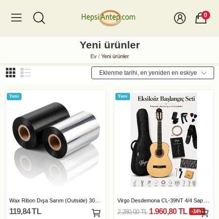
0
Yeni ürünler
Ev
Yeni ürünler
Eklenme tarihi, en yeniden en eskiye
Yeni
Yeni
Wax Ribon Dışa Sarım (Outside) 300 mt
Virgo Desdemona CL-39NT 4/4 Sap Ayarlı Klasik...
119,84 TL
1.960,80 TL
2.280,00 TL
-14%