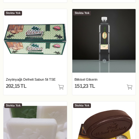
Stokta Yok
Stokta Yok
Zeytinyağlı Defneli Sabun 5li TSE
Bitkisel Gliserin
202,15 TL
151,23 TL
Stokta Yok
Stokta Yok