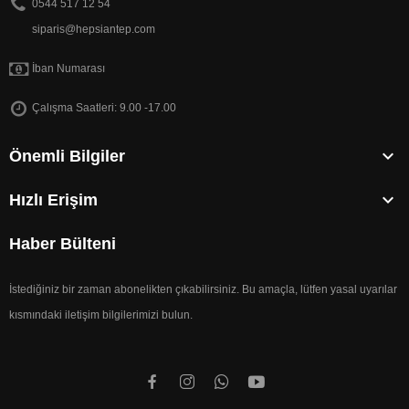
0544 517 12 54
siparis@hepsiantep.com
İban Numarası
Çalışma Saatleri: 9.00 -17.00

Önemli Bilgiler

Hızlı Erişim
Haber Bülteni
İstediğiniz bir zaman abonelikten çıkabilirsiniz. Bu amaçla, lütfen yasal uyarılar
kısmındaki iletişim bilgilerimizi bulun.