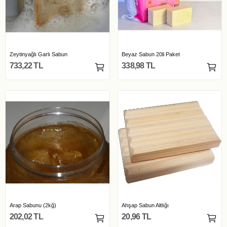
Zeytinyağlı Garlı Sabun
Beyaz Sabun 20li Paket
733,22 TL
338,98 TL
Arap Sabunu (2kğ)
Ahşap Sabun Altlığı
202,02 TL
20,96 TL