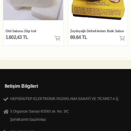
Otel Sabunu 20gr koli
Zeytinyağlı Defneli Amber Butik Sabun
1.602,43 TL
69,64 TL
Iletişim Bilgileri
HEPSİANTEP ELEKTRONİK PAZARLAMA SANAYİ VE TİCARET A.Ş.
5.Organize Sanayi 83565 sk. No: 3/C
ŞehitKamil/ GaziAntep