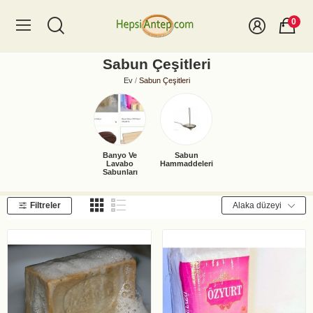
0
Sabun Çeşitleri
Ev
Sabun Çeşitleri
Banyo Ve
Sabun
Lavabo
Hammaddeleri
Sabunları
Filtreler
Alaka düzeyi