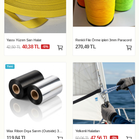
Yassı Yüzen Sarı Halat
Renkli File Örme ipleri 3mm Paracord
40,38 TL
270,49 TL
42,50 TL
-5%
Yeni
Wax Ribon Dışa Sarım (Outside) 300 mt
Yelkenli Halatları
119,84 TL
47,56 TL
50,06 TL
-5%