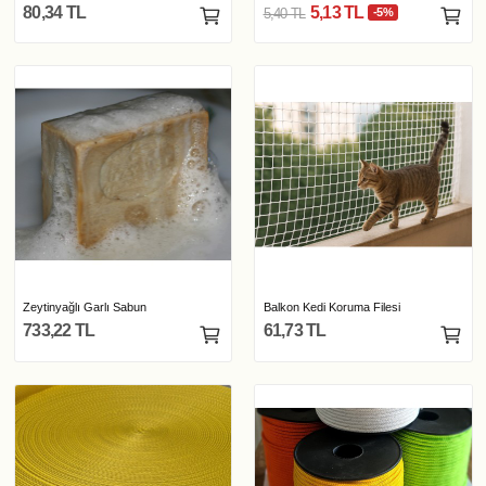
80,34 TL
5,13 TL
5,40 TL
-5%
Zeytinyağlı Garlı Sabun
Balkon Kedi Koruma Filesi
733,22 TL
61,73 TL