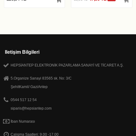
Iletişim Bilgileri
HEPSİANTEP ELEKTRONİK PAZARLAMA SANAYİ VE TİCARET A.Ş.
5.Organize Sanayi 83565 sk. No: 3/C
ŞehitKamil/ GaziAntep
0544 517 12 54
siparis@hepsiantep.com
İban Numarası
Çalışma Saatleri: 9.00 -17.00