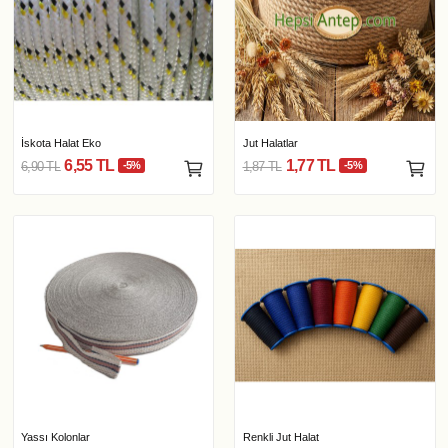
İskota Halat Eko
Jut Halatlar
6,55 TL
1,77 TL
6,90 TL
-5%
1,87 TL
-5%
Yassı Kolonlar
Renkli Jut Halat