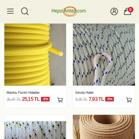
0
Marina Yüzen Halatlar
İskota Halat
25,15 TL
7,93 TL
26,47 TL
-5%
8,35 TL
-5%