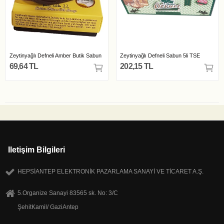
Zeytinyağlı Defneli Amber Butik Sabun
Zeytinyağlı Defneli Sabun 5li TSE
69,64 TL
202,15 TL
Iletişim Bilgileri
HEPSİANTEP ELEKTRONİK PAZARLAMA SANAYİ VE TİCARET A.Ş.
5.Organize Sanayi 83565 sk. No: 3/C
ŞehitKamil/ GaziAntep