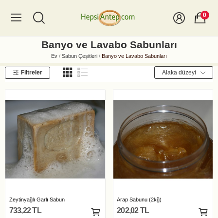
0
Banyo ve Lavabo Sabunları
Ev
Sabun Çeşitleri
Banyo ve Lavabo Sabunları
Filtreler
Alaka düzeyi
Zeytinyağlı Garlı Sabun
Arap Sabunu (2kğ)
733,22 TL
202,02 TL