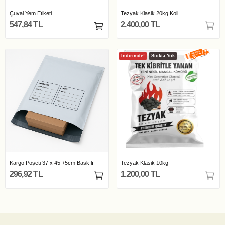
Çuval Yem Etiketi
Tezyak Klasik 20kg Koli
547,84 TL
2.400,00 TL
İndirimde!
Stokta Yok
Kargo Poşeti 37 x 45 +5cm Baskılı
Tezyak Klasik 10kg
296,92 TL
1.200,00 TL