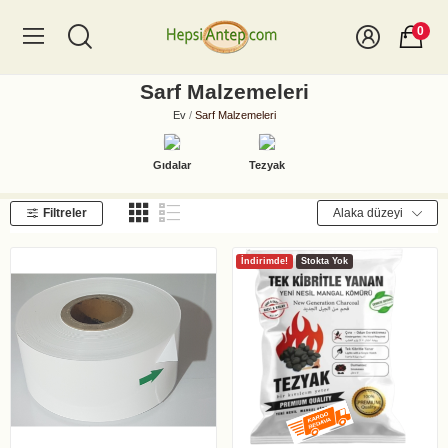
0
Sarf Malzemeleri
Ev
Sarf Malzemeleri
Gıdalar
Tezyak
Filtreler
Alaka düzeyi
İndirimde!
Stokta Yok