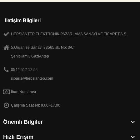
Iletişim Bilgileri
HEPSİANTEP ELEKTRONİK PAZARLAMA SANAYİ VE TİCARET A.Ş.
5.Organize Sanayi 83565 sk. No: 3/C
ŞehitKamil/ GaziAntep
0544 517 12 54
siparis@hepsiantep.com
İban Numarası
Çalışma Saatleri: 9.00 -17.00

Önemli Bilgiler

Hızlı Erişim