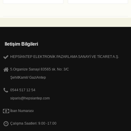
Iletişim Bilgileri
HEPSİANTEP ELEKTRONİK PAZARLAMA SANAYİ VE TİCARET A.Ş.
5.Organize Sanayi 83565 sk. No: 3/C
ŞehitKamil/ GaziAntep
0544 517 12 54
siparis@hepsiantep.com
İban Numarası
Çalışma Saatleri: 9.00 -17.00