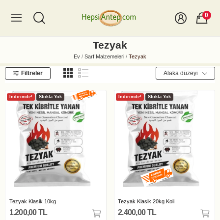
0
Tezyak
Ev
Sarf Malzemeleri
Tezyak
Filtreler
Alaka düzeyi
İndirimde!
Stokta Yok
İndirimde!
Stokta Yok
Tezyak Klasik 10kg
Tezyak Klasik 20kg Koli
1.200,00 TL
2.400,00 TL