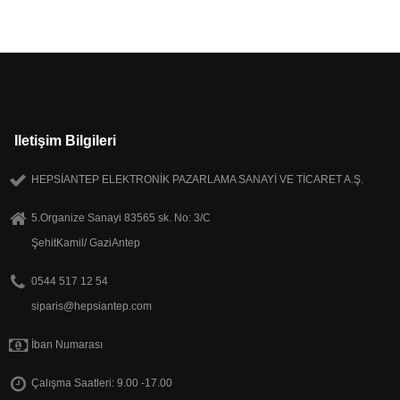
Iletişim Bilgileri
HEPSİANTEP ELEKTRONİK PAZARLAMA SANAYİ VE TİCARET A.Ş.
5.Organize Sanayi 83565 sk. No: 3/C
ŞehitKamil/ GaziAntep
0544 517 12 54
siparis@hepsiantep.com
İban Numarası
Çalışma Saatleri: 9.00 -17.00