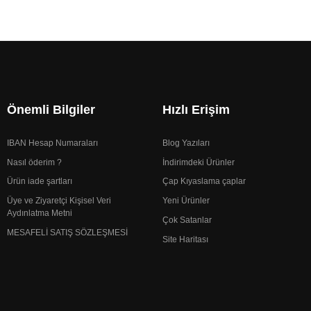
Önemli Bilgiler
Hızlı Erişim
IBAN Hesap Numaraları
Blog Yazıları
Nasıl öderim ?
İndirimdeki Ürünler
Ürün iade şartları
Çap Kıyaslama çaplar
Üye ve Ziyaretçi Kişisel Veri
Yeni Ürünler
Aydınlatma Metni
Çok Satanlar
MESAFELİ SATIŞ SÖZLEŞMESİ
Site Haritası