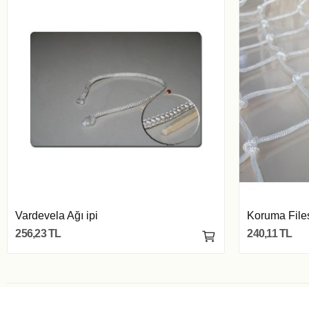
Vardevela Ağı ipi
Koruma Files
256,23 TL
240,11 TL