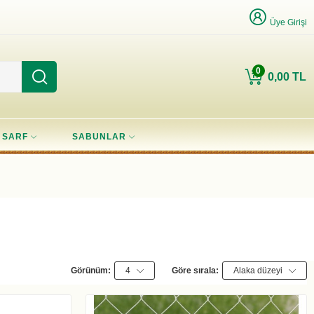
Üye Girişi
0
0,00 TL
SARF
SABUNLAR
Görünüm:
4
Göre sırala:
Alaka düzeyi