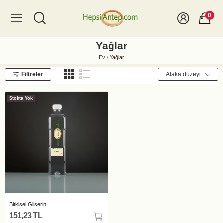
0
Yağlar
Ev
Yağlar
Filtreler
Alaka düzeyi
Stokta Yok
Bitkisel Gliserin
151,23 TL