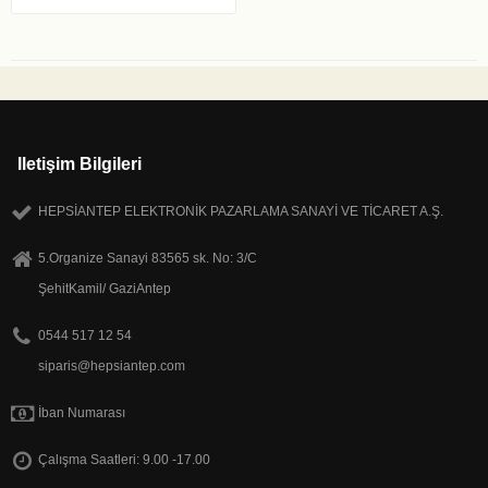
Iletişim Bilgileri
HEPSİANTEP ELEKTRONİK PAZARLAMA SANAYİ VE TİCARET A.Ş.
5.Organize Sanayi 83565 sk. No: 3/C
ŞehitKamil/ GaziAntep
0544 517 12 54
siparis@hepsiantep.com
İban Numarası
Çalışma Saatleri: 9.00 -17.00