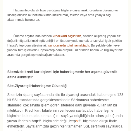
Hepsiantep olarak bize verdiğiniz bilgilere dayanarak, ürünlerin durumu ve
siparişlerinizin akıbeti hakkında sizlere mail, telefon veya sms yoluyla bilgi
aktarımında bulunuruz.
Ödeme sayfasında istenen
kredi kartı bilgileriniz
, siteden alışveriş yapan siz
değerli müşterilerimizin güvenliğini en üst seviyede tutmak amacıyla hiçbir şekilde
HepsiAntep.com sitesine ait
sunucularda tutulmamaktadır.
Bu şekilde ödemeye
yönelik tüm işlemlerin HepsiAntep.com arayüzü üzerinden banka ve bilgisayarınız
arasında gerçekleşmesi sağlanmaktadır.
Sitemizde kredi kartı işlemi için haberleşmede her aşama güvenlik
altına alınmıştır.
Site-Ziyaretçi Haberleşme Güvenliği
Sitemizin sipariş sayfalarında site ile ziyaretçi arasındaki haberleşme 128
bit SSL standartında gerçekleşmektedir. Sözkonusu haberleşme
standardı çok sayıda işlem gören sitelerde dahi güvenle kullanılan bir
niteliktedir. Kredi kartı bilgilerinin verileceği sayfada bu haberleşme
biçiminin bulunup bulunmadığını, sayfaya erişildiğinde adres çubuğunda
yazan ifadenin
http
://.. biçiminde değil,
http
s
://.. biçiminde oluşu ifade
etmektedir. Sayfalarımızda gezinirken tamamen SSL sertifikalı sayfalarda