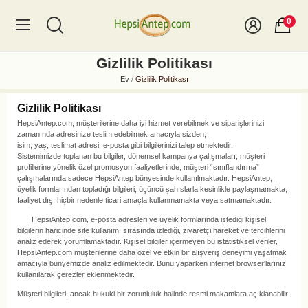
0
Gizlilik Politikası
Ev
Gizlilik Politikası
Gizlilik Politikası
HepsiAntep.com, müşterilerine daha iyi hizmet verebilmek ve siparişlerinizi
zamanında adresinize teslim edebilmek amacıyla sizden,
isim, yaş, teslimat adresi, e-posta gibi bilgilerinizi talep etmektedir.
Sistemimizde toplanan bu bilgiler, dönemsel kampanya çalışmaları, müşteri
profillerine yönelik özel promosyon faaliyetlerinde, müşteri “sınıflandırma”
çalışmalarında sadece HepsiAntep bünyesinde kullanılmaktadır. HepsiAntep,
üyelik formlarından topladığı bilgileri, üçüncü şahıslarla kesinlikle paylaşmamakta,
faaliyet dışı hiçbir nedenle ticari amaçla kullanmamakta veya satmamaktadır.
HepsiAntep.com, e-posta adresleri ve üyelik formlarında istediği kişisel
bilgilerin haricinde site kullanımı sırasında izlediği, ziyaretçi hareket ve tercihlerini
analiz ederek yorumlamaktadır. Kişisel bilgiler içermeyen bu istatistiksel veriler,
HepsiAntep.com müşterilerine daha özel ve etkin bir alışveriş deneyimi yaşatmak
amacıyla bünyemizde analiz edilmektedir. Bunu yaparken internet browser'larınız
kullanılarak çerezler eklenmektedir.
Müşteri bilgileri, ancak hukuki bir zorunluluk halinde resmi makamlara açıklanabilir.