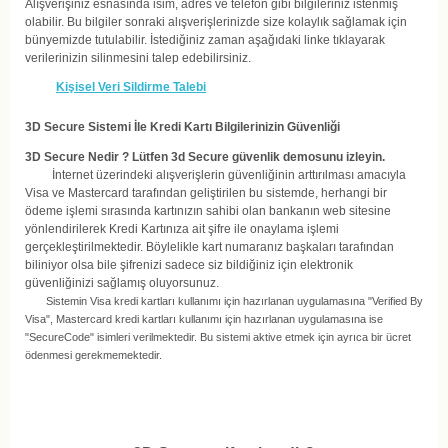
Alışverişiniz esnasında isim, adres ve telefon gibi bilgileriniz istenmiş
olabilir. Bu bilgiler sonraki alışverişlerinizde size kolaylık sağlamak için
bünyemizde tutulabilir. İstediğiniz zaman aşağıdaki linke tıklayarak
verilerinizin silinmesini talep edebilirsiniz.
Kişisel Veri Sildirme Talebi
3D Secure Sistemi İle Kredi Kartı Bilgilerinizin Güvenliği
3D Secure Nedir ? Lütfen
3d Secure güvenlik demosunu
izleyin.
İnternet üzerindeki alışverişlerin güvenliğinin arttırılması amacıyla
Visa ve Mastercard tarafından geliştirilen bu sistemde, herhangi bir
ödeme işlemi sırasında kartınızın sahibi olan bankanın web sitesine
yönlendirilerek Kredi Kartınıza ait şifre ile onaylama işlemi
gerçekleştirilmektedir. Böylelikle kart numaranız başkaları tarafından
biliniyor olsa bile şifrenizi sadece siz bildiğiniz için elektronik
güvenliğinizi sağlamış oluyorsunuz.
Sistemin Visa kredi kartları kullanımı için hazırlanan uygulamasına "Verified By
Visa", Mastercard kredi kartları kullanımı için hazırlanan uygulamasına ise
"SecureCode" isimleri verilmektedir. Bu sistemi aktive etmek için ayrıca bir ücret
ödenmesi gerekmemektedir.