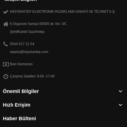
HEPSİANTEP ELEKTRONİK PAZARLAMA SANAYİ VE TİCARET A.Ş.
5.Organize Sanayi 83565 sk. No: 3/C
ŞehitKamil/ GaziAntep
0544 517 12 54
siparis@hepsiantep.com
İban Numarası
Çalışma Saatleri: 9.00 -17.00

Önemli Bilgiler

Hızlı Erişim
Haber Bülteni