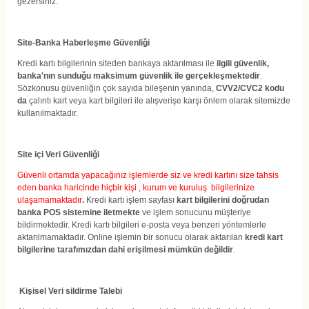
gezersiniz.
Site-Banka Haberleşme Güvenliği
Kredi kartı bilgilerinin siteden bankaya aktarılması ile
ilgili güvenlik,
banka'nın sunduğu maksimum güvenlik ile gerçekleşmektedir
.
Sözkonusu güvenliğin çok sayıda bileşenin yanında,
CVV2/CVC2 kodu
da
çalıntı kart veya kart bilgileri ile alışverişe karşı önlem olarak sitemizde
kullanılmaktadır.
Site içi Veri Güvenliği
Güvenli ortamda yapacağınız işlemlerde siz ve kredi kartını size tahsis
eden banka haricinde hiçbir kişi , kurum ve kuruluş bilgilerinize
ulaşamamaktadır
.
Kredi kartı işlem sayfası
kart bilgilerini doğrudan
banka POS sistemine iletmekte
ve işlem sonucunu müşteriye
bildirmektedir. Kredi kartı bilgileri e-posta veya benzeri yöntemlerle
aktarılmamaktadır. Online işlemin bir sonucu olarak aktarılan
kredi kart
bilgilerine tarafımızdan dahi erişilmesi mümkün değildir
.
Kişisel Veri sildirme Talebi