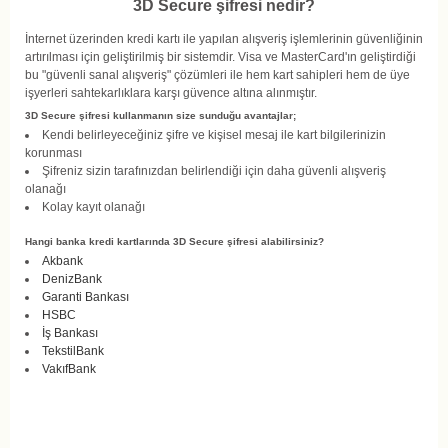
3D Secure şifresi nedir?
İnternet üzerinden kredi kartı ile yapılan alışveriş işlemlerinin güvenliğinin
artırılması için geliştirilmiş bir sistemdir. Visa ve MasterCard'ın geliştirdiği
bu "güvenli sanal alışveriş" çözümleri ile hem kart sahipleri hem de üye
işyerleri sahtekarlıklara karşı güvence altına alınmıştır.
3D Secure şifresi kullanmanın size sunduğu avantajlar;
Kendi belirleyeceğiniz şifre ve kişisel mesaj ile kart bilgilerinizin
korunması
Şifreniz sizin tarafınızdan belirlendiği için daha güvenli alışveriş
olanağı
Kolay kayıt olanağı
Hangi banka kredi kartlarında 3D Secure şifresi alabilirsiniz?
Akbank
DenizBank
Garanti Bankası
HSBC
İş Bankası
TekstilBank
VakıfBank