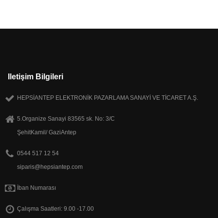
Iletişim Bilgileri
HEPSİANTEP ELEKTRONİK PAZARLAMA SANAYİ VE TİCARET A.Ş.
5.Organize Sanayi 83565 sk. No: 3/C
ŞehitKamil/ GaziAntep
0544 517 12 54
siparis@hepsiantep.com
İban Numarası
Çalışma Saatleri: 9.00 -17.00