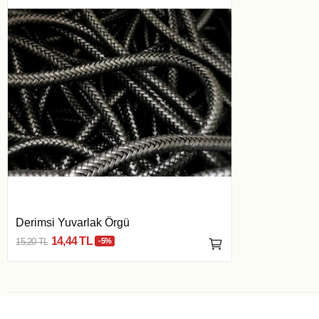
Derimsi Yuvarlak Örgü
14,44 TL
15,20 TL
-5%