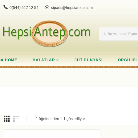
0(544) 517 12 54
siparis@hepsiantep.com
HOME
HALATLAR
JUT DÜNYASI
ÖRGÜ IPL
1 öğelerinden 1-1 gösteriliyor