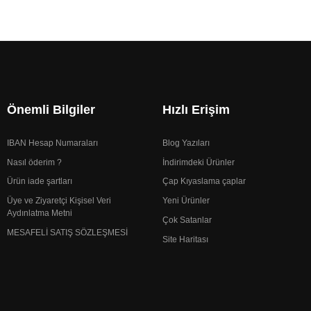
Önemli Bilgiler
Hızlı Erişim
IBAN Hesap Numaraları
Blog Yazıları
Nasıl öderim ?
İndirimdeki Ürünler
Ürün iade şartları
Çap Kıyaslama çaplar
Üye ve Ziyaretçi Kişisel Veri
Yeni Ürünler
Aydınlatma Metni
Çok Satanlar
MESAFELİ SATIŞ SÖZLEŞMESİ
Site Haritası