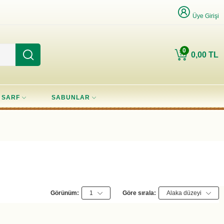
Üye Girişi
0
0,00 TL
SARF
SABUNLAR
Görünüm:
1
Göre sırala:
Alaka düzeyi