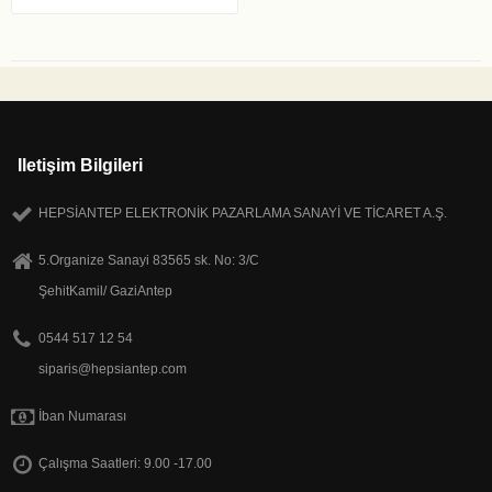
Iletişim Bilgileri
HEPSİANTEP ELEKTRONİK PAZARLAMA SANAYİ VE TİCARET A.Ş.
5.Organize Sanayi 83565 sk. No: 3/C
ŞehitKamil/ GaziAntep
0544 517 12 54
siparis@hepsiantep.com
İban Numarası
Çalışma Saatleri: 9.00 -17.00