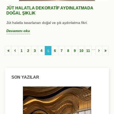
JÜT HALATLA DEKORATIF AYDINLATMADA
DOĞAL ŞIKLIK
Jüt halatla tasarlanan doğal ve şık aydınlatma fikri.
Devamını oku
....
1
2
3
4
6
7
8
9
10
11
5
SON YAZILAR