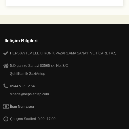
Iletişim Bilgileri
HEPSİANTEP ELEKTRONİK PAZARLAMA SANAYİ VE TİCARET A.Ş.
5.Organize Sanayi 83565 sk. No: 3/C
ŞehitKamil/ GaziAntep
0544 517 12 54
siparis@hepsiantep.com
İban Numarası
Çalışma Saatleri: 9.00 -17.00