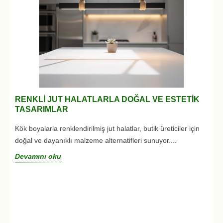
RENKLI JUT HALATLARLA DOĞAL VE ESTETIK
TASARIMLAR
Kök boyalarla renklendirilmiş jut halatlar, butik üreticiler için
doğal ve dayanıklı malzeme alternatifleri sunuyor....
D
Devamını oku
G
R
D