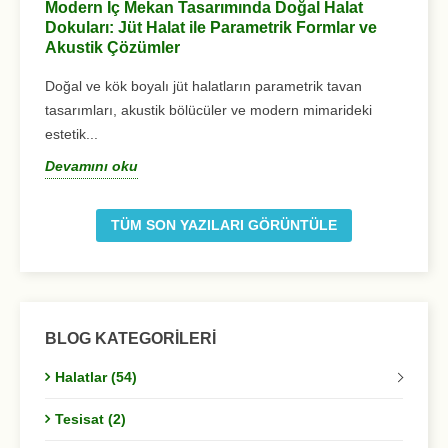
Modern İç Mekan Tasarımında Doğal Halat
Jü
Dokuları: Jüt Halat ile Parametrik Formlar ve
Do
Akustik Çözümler
ta
Doğal ve kök boyalı jüt halatların parametrik tavan
D
tasarımları, akustik bölücüler ve modern mimarideki
estetik...
Devamını oku
TÜM SON YAZILARI GÖRÜNTÜLE
BLOG KATEGORILERI
Halatlar (54)
Tesisat (2)