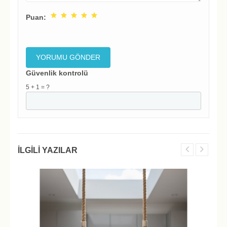
Puan:
Güvenlik kontrolü
5 + 1 = ?
İLGILI YAZILAR