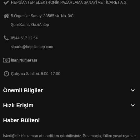
HEPSİANTEP ELEKTRONİK PAZARLAMA SANAYİ VE TİCARET A.Ş.
5.Organize Sanayi 83565 sk. No: 3/C
ŞehitKamil/ GaziAntep
0544 517 12 54
siparis@hepsiantep.com
İban Numarası
Çalışma Saatleri: 9.00 -17.00

Önemli Bilgiler

Hızlı Erişim
Haber Bülteni
İstediğiniz bir zaman abonelikten çıkabilirsiniz. Bu amaçla, lütfen yasal uyarılar