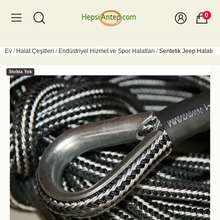
0
Ev
Halat Çeşitleri
Endüstriyel Hizmet ve Spor Halatları
Sentetik Jeep Halatı
Stokta Yok