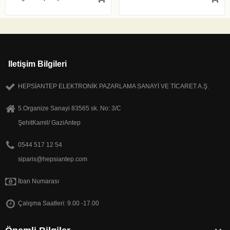
Iletişim Bilgileri
HEPSİANTEP ELEKTRONİK PAZARLAMA SANAYİ VE TİCARET A.Ş.
5.Organize Sanayi 83565 sk. No: 3/C
ŞehitKamil/ GaziAntep
0544 517 12 54
siparis@hepsiantep.com
İban Numarası
Çalışma Saatleri: 9.00 -17.00