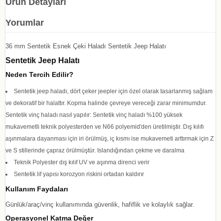
Ürün Detayları
Yorumlar
36 mm Sentetik Esnek Çeki Haladı Sentetik Jeep Halatı
Sentetik Jeep Halatı
Neden Tercih Edilir?
Sentetik jeep haladı, dört çeker jeepler için özel olarak tasarlanmış sağlam
ve dekoratif bir halattır. Kopma halinde çevreye vereceği zarar minimumdur.
Sentetik vinç haladı nasıl yapılır: Sentetik vinç haladı %100 yüksek
mukavemetli teknik polyesterden ve N66 polyemid'den üretilmiştir. Dış kılıfı
aşınmalara dayanması için iri örülmüş, iç kısmı ise mukavemeti arttırmak için Z
ve S stillerinde çapraz örülmüştür. Islandığından çekme ve daralma
Teknik Polyester dış kılıf UV ve aşınma direnci verir
Sentetik lif yapısı korozyon riskini ortadan kaldırır
Kullanım Faydaları
Günlük/araç/vinç kullanımında güvenlik, hafiflik ve kolaylık sağlar.
Operasyonel Katma Değer