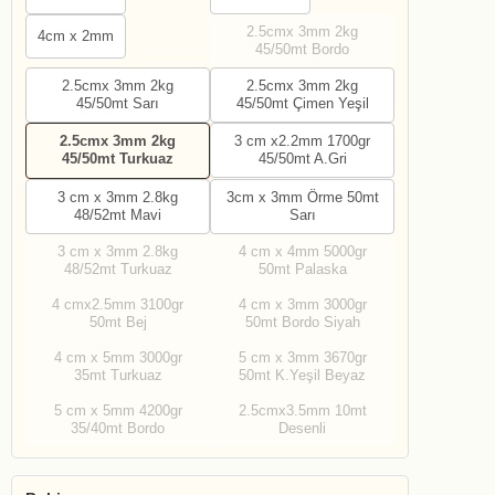
2.5cmx 3mm 2kg
4cm x 2mm
45/50mt Bordo
2.5cmx 3mm 2kg
2.5cmx 3mm 2kg
45/50mt Sarı
45/50mt Çimen Yeşil
3 cm x2.2mm 1700gr
2.5cmx 3mm 2kg
45/50mt A.Gri
45/50mt Turkuaz
3 cm x 3mm 2.8kg
3cm x 3mm Örme 50mt
48/52mt Mavi
Sarı
3 cm x 3mm 2.8kg
4 cm x 4mm 5000gr
48/52mt Turkuaz
50mt Palaska
4 cmx2.5mm 3100gr
4 cm x 3mm 3000gr
50mt Bej
50mt Bordo Siyah
4 cm x 5mm 3000gr
5 cm x 3mm 3670gr
35mt Turkuaz
50mt K.Yeşil Beyaz
5 cm x 5mm 4200gr
2.5cmx3.5mm 10mt
35/40mt Bordo
Desenli