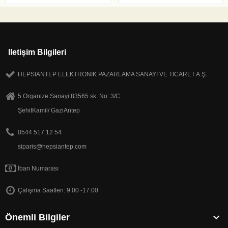
Iletişim Bilgileri
HEPSİANTEP ELEKTRONİK PAZARLAMA SANAYİ VE TİCARET A.Ş.
5.Organize Sanayi 83565 sk. No: 3/C
ŞehitKamil/ GaziAntep
0544 517 12 54
siparis@hepsiantep.com
İban Numarası
Çalışma Saatleri: 9.00 -17.00

Önemli Bilgiler