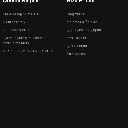
Önemli Bilgiler
Hızlı Erişim
IBAN Hesap Numaraları
Blog Yazıları
Nasıl öderim ?
İndirimdeki Ürünler
Ürün iade şartları
Çap Kıyaslama çaplar
Üye ve Ziyaretçi Kişisel Veri
Yeni Ürünler
Aydınlatma Metni
Çok Satanlar
MESAFELİ SATIŞ SÖZLEŞMESİ
Site Haritası