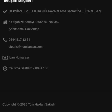
Iletişim Bilgileri
HEPSİANTEP ELEKTRONİK PAZARLAMA SANAYİ VE TİCARET A.Ş.
5.Organize Sanayi 83565 sk. No: 3/C
ŞehitKamil/ GaziAntep
0544 517 12 54
siparis@hepsiantep.com
İban Numarası
Çalışma Saatleri: 9.00 -17.00
Copyright © 2025 Tüm Hakları Saklıdır