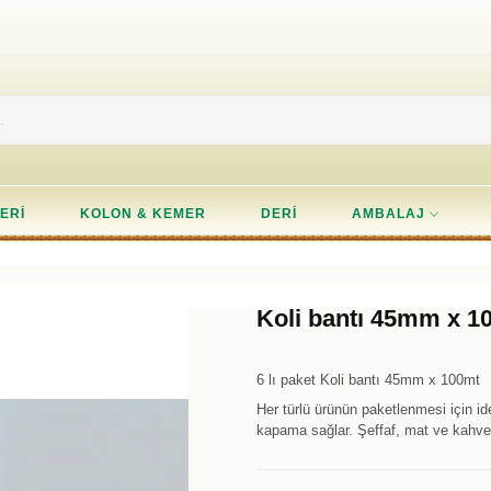
ERI
KOLON & KEMER
DERI
AMBALAJ
Koli bantı 45mm x 1
6 lı paket Koli bantı 45mm x 100mt
Her türlü ürünün paketlenmesi için ide
kapama sağlar. Şeffaf, mat ve kahve s