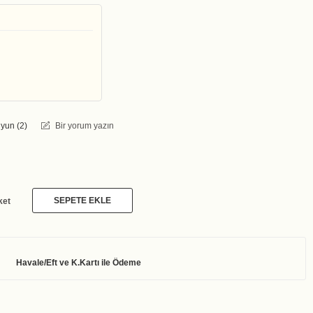
yun (
2
)
Bir yorum yazın
SEPETE EKLE
ket