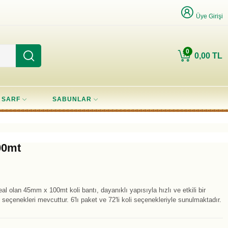
Üye Girişi
0
0,00 TL
SARF
SABUNLAR
00mt
al olan 45mm x 100mt koli bantı, dayanıklı yapısıyla hızlı ve etkili bir
eçenekleri mevcuttur. 6'lı paket ve 72'li koli seçenekleriyle sunulmaktadır.