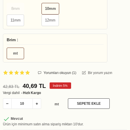
8mm
10mm
11mm
12mm
Brim :
mt
Yorumları okuyun (
1
)
Bir yorum yazın
40,69 TL
İndirim 5%
42,83 TL
Vergi dahil
Hızlı Kargo
SEPETE EKLE
mt

Mevcut
Ürün için minimum satın alma sipariş miktarı 10'dur.