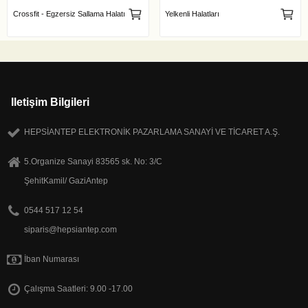
Crossfit - Egzersiz Sallama Halatı
Yelkenli Halatları
Iletişim Bilgileri
HEPSİANTEP ELEKTRONİK PAZARLAMA SANAYİ VE TİCARET A.Ş.
5.Organize Sanayi 83565 sk. No: 3/C
ŞehitKamil/ GaziAntep
0544 517 12 54
siparis@hepsiantep.com
İban Numarası
Çalışma Saatleri: 9.00 -17.00