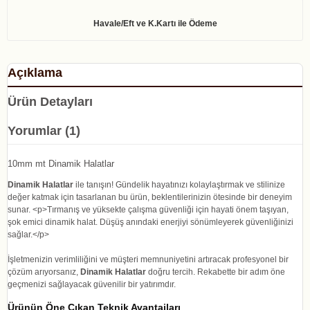
Açıklama
Ürün Detayları
Yorumlar (1)
10mm mt Dinamik Halatlar
Dinamik Halatlar
ile tanışın! Gündelik hayatınızı kolaylaştırmak ve stilinize
değer katmak için tasarlanan bu ürün, beklentilerinizin ötesinde bir deneyim
sunar. <p>Tırmanış ve yüksekte çalışma güvenliği için hayati önem taşıyan,
şok emici dinamik halat. Düşüş anındaki enerjiyi sönümleyerek güvenliğinizi
sağlar.</p>
İşletmenizin verimliliğini ve müşteri memnuniyetini artıracak profesyonel bir
çözüm arıyorsanız,
Dinamik Halatlar
doğru tercih. Rekabette bir adım öne
geçmenizi sağlayacak güvenilir bir yatırımdır.
Ürünün Öne Çıkan Teknik Avantajları