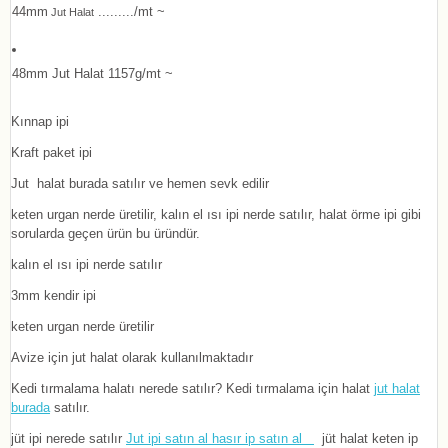
44mm
........./mt ~
Jut Halat
48mm Jut Halat 1157g/mt ~
Kınnap ipi
Kraft paket ipi
Jut halat burada satılır ve hemen sevk edilir
keten urgan nerde üretilir, kalın el ısı ipi nerde satılır, halat örme ipi gibi
sorularda geçen ürün bu üründür.
kalın el ısı ipi nerde satılır
3mm kendir ipi
keten urgan nerde üretilir
Avize için jut halat olarak kullanılmaktadır
Kedi tırmalama halatı nerede satılır? Kedi tırmalama için halat
jut halat
burada
satılır.
jüt ipi nerede satılır
Jut ipi satın al hasır ip satın al
jüt halat keten ip