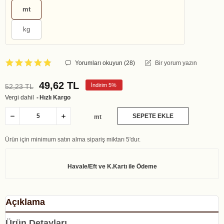
mt
kg
Yorumları okuyun (
28
)
Bir yorum yazın
49,62 TL
İndirim 5%
52,23 TL
Vergi dahil
Hızlı Kargo
SEPETE EKLE
mt
Ürün için minimum satın alma sipariş miktarı 5'dur.
Açıklama
Ürün Detayları