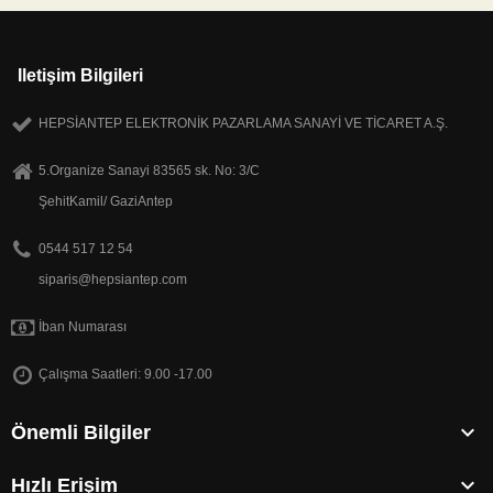
Iletişim Bilgileri
HEPSİANTEP ELEKTRONİK PAZARLAMA SANAYİ VE TİCARET A.Ş.
5.Organize Sanayi 83565 sk. No: 3/C
ŞehitKamil/ GaziAntep
0544 517 12 54
siparis@hepsiantep.com
İban Numarası
Çalışma Saatleri: 9.00 -17.00

Önemli Bilgiler

Hızlı Erişim