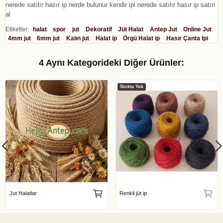
nerede satılır hasır ip nerde bulunur kendir ipi nerede satılır hasır ip satın
al
Etiketler:
halat
spor
jut
Dekoratif
Jüt Halat
Antep Jut
Online Jut
4mm jut
6mm jut
Kalın jut
Halat ip
Örgü Halat ip
Hasır Çanta Ipi
4 Aynı Kategorideki Diğer Ürünler:
Stokta Yok
Jut Halatlar
Renkli jüt ip