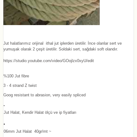
Jut halatlarımız orijinal ithal jut iplerden üretilir. İnce olanlar sert ve
yumuşak olarak 2 çeşit üretilir. Soldaki sert, sağdaki soft olandır.
https://studio.youtube.com/video/GOojlzx0xyU/edit
%100 Jut fibre
3 - 4 strand Z twist
Goog resistant to abrasion, very easily spliced
Jut Halat, Kendir Halat ölçü ve ip fiyatları
06mm Jut Halat 40gr/mt ~