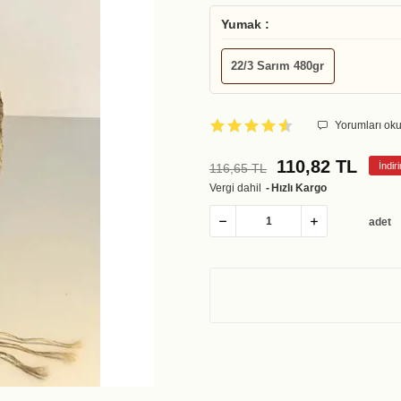
Yumak :
22/3 Sarım 480gr
Yorumları oku
110,82 TL
İndi
116,65 TL
Vergi dahil
Hızlı Kargo
adet