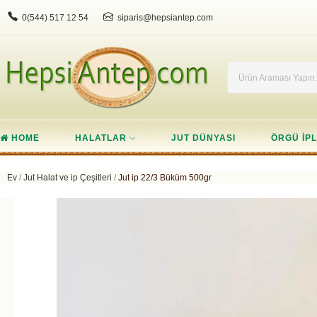
0(544) 517 12 54
siparis@hepsiantep.com
HOME
HALATLAR
JUT DÜNYASI
ÖRGÜ IPL
Ev
Jut Halat ve ip Çeşitleri
Jut ip 22/3 Büküm 500gr