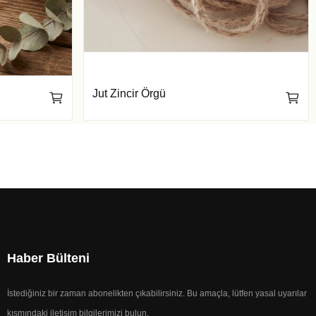
Jut Zincir Örgü
Haber Bülteni
İstediğiniz bir zaman abonelikten çıkabilirsiniz. Bu amaçla, lütfen yasal uyarılar
kısmındaki iletişim bilgilerimizi bulun.