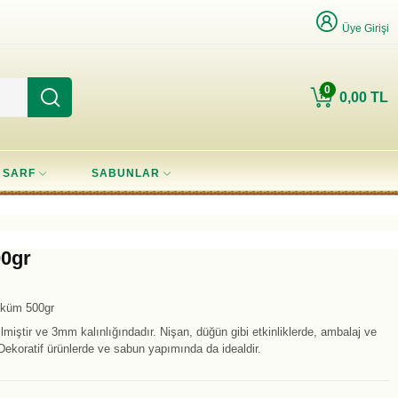
Üye Girişi
0
0,00 TL
SARF
SABUNLAR
00gr
üküm 500gr
lmiştir ve 3mm kalınlığındadır. Nişan, düğün gibi etkinliklerde, ambalaj ve
 Dekoratif ürünlerde ve sabun yapımında da idealdir.