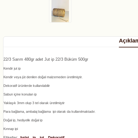
Açıkla
22/3 Sarım 480gr adet Jut ip 22/3 Büküm 500gr
Kendir jut ip
Kendir veya jüt denilen doğal malzemeden üretilmiştir.
Dekoratif ürünlerde kullanılabilir
Sabun içine konulan ip
Yaklaşık 3mm olup 3 tel olarak üretilmiştir
Para bağlama, ambalaj bağlama ipi olarak da kullanılmaktadır.
Doğal ip, hediyelik doğal ip
Kınnap ipi
Etiketler:
halat
ip
jut
Dekoratif