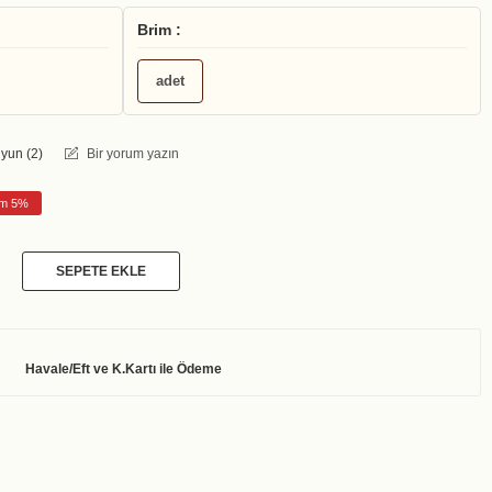
Brim :
adet
yun (
2
)
Bir yorum yazın
rim 5%
SEPETE EKLE