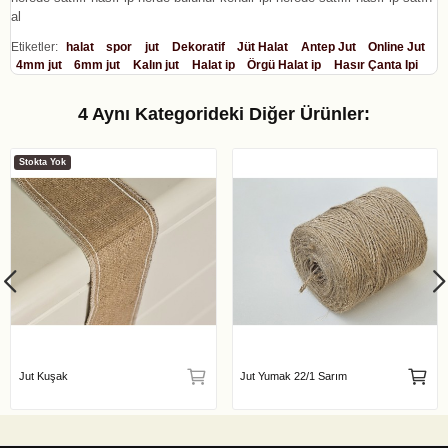
al
Etiketler:
halat
spor
jut
Dekoratif
Jüt Halat
Antep Jut
Online Jut
4mm jut
6mm jut
Kalın jut
Halat ip
Örgü Halat ip
Hasır Çanta Ipi
4 Aynı Kategorideki Diğer Ürünler:
Stokta Yok
Jut Kuşak
Jut Yumak 22/1 Sarım