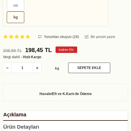
mt
kg
Yorumları okuyun (
28
)
Bir yorum yazın
198,45 TL
İndirim 5%
208,89 TL
Vergi dahil
Hızlı Kargo
SEPETE EKLE
kg
Açıklama
Ürün Detayları