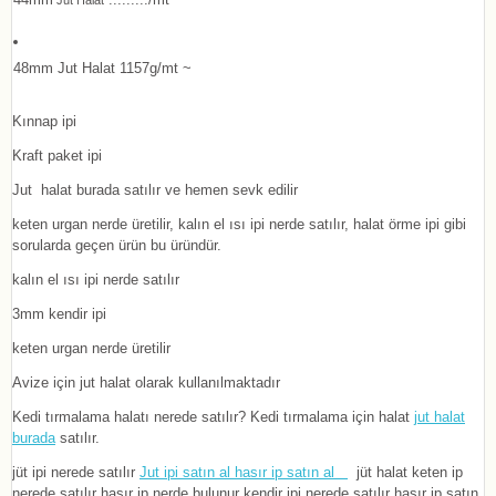
Jut Halat
48mm Jut Halat 1157g/mt ~
Kınnap ipi
Kraft paket ipi
Jut halat burada satılır ve hemen sevk edilir
keten urgan nerde üretilir, kalın el ısı ipi nerde satılır, halat örme ipi gibi
sorularda geçen ürün bu üründür.
kalın el ısı ipi nerde satılır
3mm kendir ipi
keten urgan nerde üretilir
Avize için jut halat olarak kullanılmaktadır
Kedi tırmalama halatı nerede satılır? Kedi tırmalama için halat
jut halat
burada
satılır.
jüt ipi nerede satılır
Jut ipi satın al hasır ip satın al
jüt halat keten ip
nerede satılır hasır ip nerde bulunur kendir ipi nerede satılır hasır ip satın