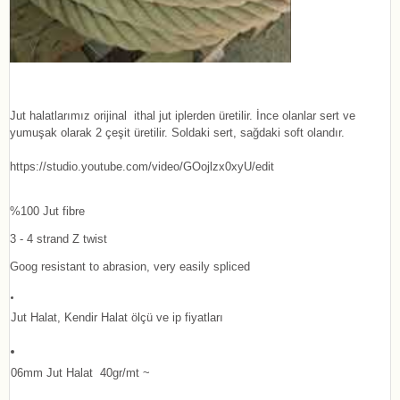
Jut halatlarımız orijinal ithal jut iplerden üretilir. İnce olanlar sert ve
yumuşak olarak 2 çeşit üretilir. Soldaki sert, sağdaki soft olandır.
https://studio.youtube.com/video/GOojlzx0xyU/edit
%100 Jut fibre
3 - 4 strand Z twist
Goog resistant to abrasion, very easily spliced
Jut Halat, Kendir Halat ölçü ve ip fiyatları
06mm Jut Halat 40gr/mt ~