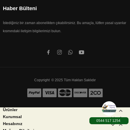
Haber Bülteni
İstediğiniz bir zaman abonelikten çıkabilirsiniz. Bu amaçla, lütfen yasal uyarılar
kısmındaki iletişim bilgilerimizi bulun.
Copyright © 2025 Tüm Hakları Saklıdır


Ürünler


Kurumsal
0544 517 1254
1000TL üzeri Karg


Hesabınız