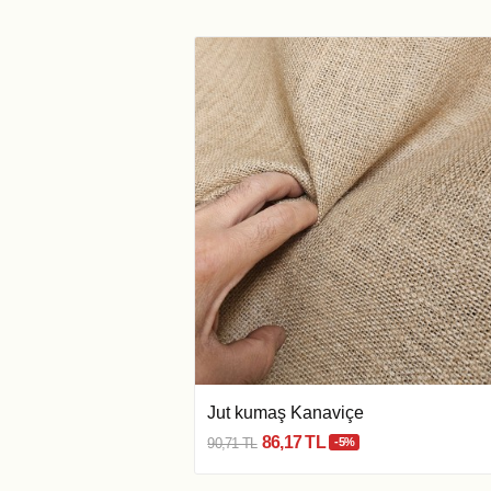
Jut kumaş Kanaviçe
86,17 TL
90,71 TL
-5%