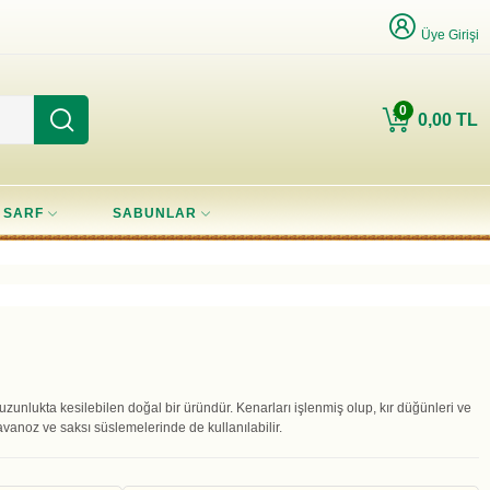
Üye Girişi
0
0,00 TL
SARF
SABUNLAR
 uzunlukta kesilebilen doğal bir üründür. Kenarları işlenmiş olup, kır düğünleri ve
avanoz ve saksı süslemelerinde de kullanılabilir.