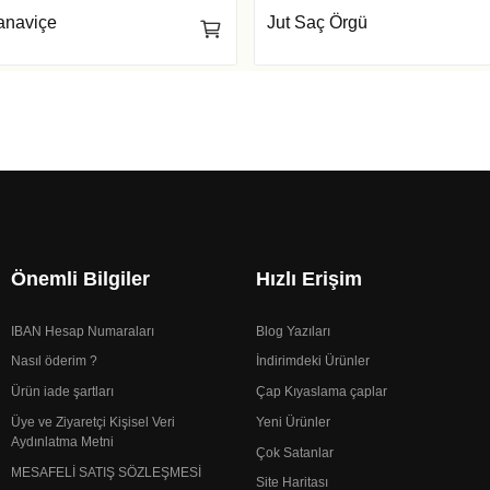
anaviçe
Jut Saç Örgü
Önemli Bilgiler
Hızlı Erişim
IBAN Hesap Numaraları
Blog Yazıları
Nasıl öderim ?
İndirimdeki Ürünler
Ürün iade şartları
Çap Kıyaslama çaplar
Üye ve Ziyaretçi Kişisel Veri
Yeni Ürünler
Aydınlatma Metni
Çok Satanlar
MESAFELİ SATIŞ SÖZLEŞMESİ
Site Haritası