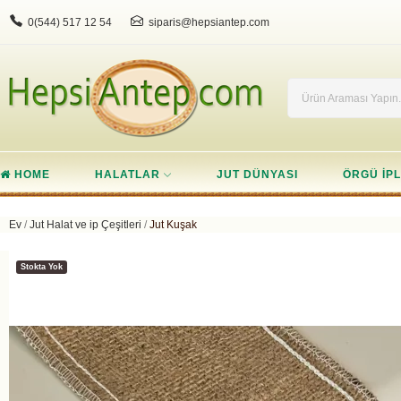
0(544) 517 12 54
siparis@hepsiantep.com
HOME
HALATLAR
JUT DÜNYASI
ÖRGÜ IPL
Ev
Jut Halat ve ip Çeşitleri
Jut Kuşak
Stokta Yok