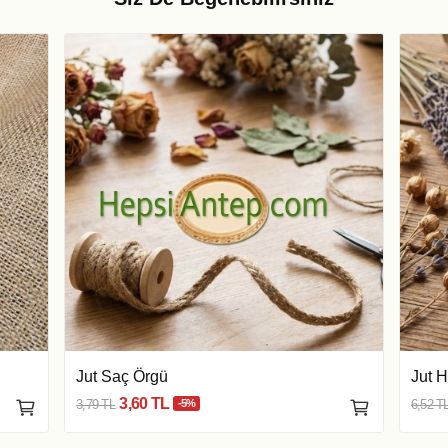
Jut Saç Örgü
Jut H
3,60 TL
3,79 TL
-5%
6,52 T