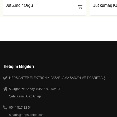
Jut Zincir Örgü
Jut kumaş K
Iletişim Bilgileri
HEPSİANTEP ELEKTRONİK PAZARLAMA SANAYİ VE TİCARET A.Ş.
5.Organize Sanayi 83565 sk. No: 3/C
ŞehitKamil/ GaziAntep
0544 517 12 54
siparis@hepsiantep.com