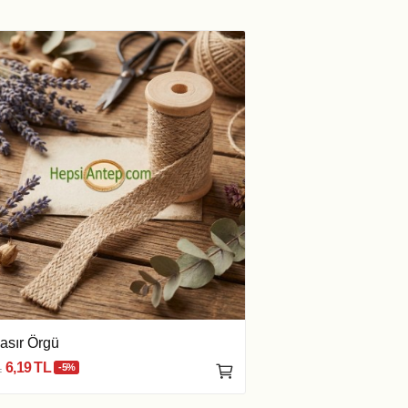
asır Örgü
6,19 TL
L
-5%