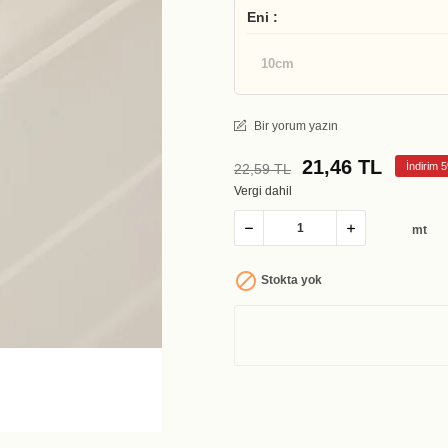
Eni :
10cm
Bir yorum yazın
21,46 TL
İndirim 
22,59 TL
Vergi dahil
mt

Stokta yok