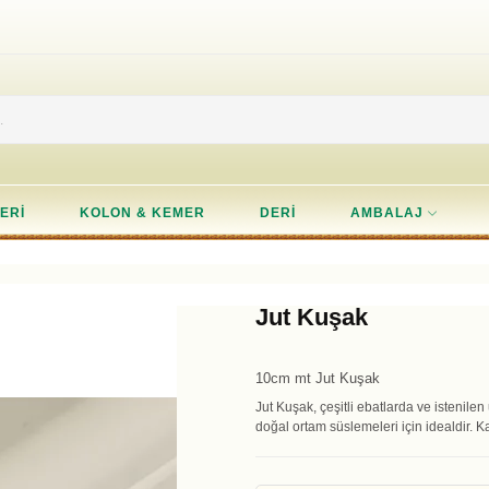
ERI
KOLON & KEMER
DERI
AMBALAJ
Jut Kuşak
10cm mt Jut Kuşak
Jut Kuşak, çeşitli ebatlarda ve istenilen
doğal ortam süslemeleri için idealdir. K