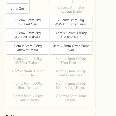
2.5cmx 3mm 2kg
4cm x 2mm
45/50mt Bordo
2.5cmx 3mm 2kg
2.5cmx 3mm 2kg
45/50mt Sarı
45/50mt Çimen Yeşil
2.5cmx 3mm 2kg
3 cm x2.2mm 1700gr
45/50mt Turkuaz
45/50mt A.Gri
3 cm x 3mm 2.8kg
3cm x 3mm Örme 50mt
48/52mt Mavi
Sarı
3 cm x 3mm 2.8kg
4 cm x 4mm 5000gr
48/52mt Turkuaz
50mt Palaska
4 cmx2.5mm 3100gr
4 cm x 3mm 3000gr
50mt Bej
50mt Bordo Siyah
4 cm x 5mm 3000gr
5 cm x 3mm 3670gr
35mt Turkuaz
50mt K.Yeşil Beyaz
5 cm x 5mm 4200gr
2.5cmx3.5mm 10mt
35/40mt Bordo
Desenli