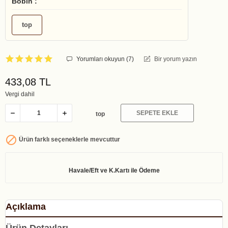
Bobin :
top
Yorumları okuyun (
7
)
Bir yorum yazın
433,08 TL
Vergi dahil
SEPETE EKLE
top

Ürün farklı seçeneklerle mevcuttur
Açıklama