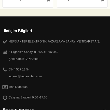
Iletişim Bilgileri
HEPSİANTEP ELEKTRONİK PAZARLAMA SANAYİ VE TİCARET A.Ş.
5.Organize Sanayi 83565 sk. No: 3/C
ŞehitKamil/ GaziAntep
0544 517 12 54
siparis@hepsiantep.com
İban Numarası
Çalışma Saatleri: 9.00 -17.00