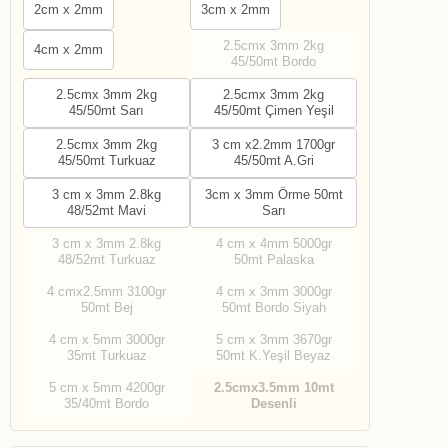
2cm x 2mm
3cm x 2mm
2.5cmx 3mm 2kg
4cm x 2mm
45/50mt Bordo
2.5cmx 3mm 2kg
2.5cmx 3mm 2kg
45/50mt Sarı
45/50mt Çimen Yeşil
2.5cmx 3mm 2kg
3 cm x2.2mm 1700gr
45/50mt Turkuaz
45/50mt A.Gri
3 cm x 3mm 2.8kg
3cm x 3mm Örme 50mt
48/52mt Mavi
Sarı
3 cm x 3mm 2.8kg
4 cm x 4mm 5000gr
48/52mt Turkuaz
50mt Palaska
4 cmx2.5mm 3100gr
4 cm x 3mm 3000gr
50mt Bej
50mt Bordo Siyah
4 cm x 5mm 3000gr
5 cm x 3mm 3670gr
35mt Turkuaz
50mt K.Yeşil Beyaz
5 cm x 5mm 4200gr
2.5cmx3.5mm 10mt
35/40mt Bordo
Desenli