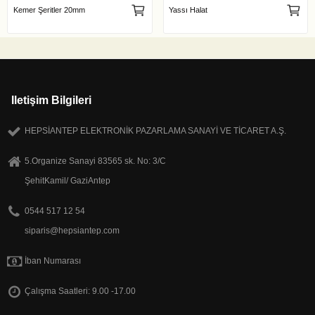
Kemer Şeritler 20mm
Yassı Halat
Iletişim Bilgileri
HEPSİANTEP ELEKTRONİK PAZARLAMA SANAYİ VE TİCARET A.Ş.
5.Organize Sanayi 83565 sk. No: 3/C
ŞehitKamil/ GaziAntep
0544 517 12 54
siparis@hepsiantep.com
İban Numarası
Çalışma Saatleri: 9.00 -17.00