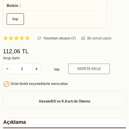
Bobin :
top
Yorumları okuyun (
7
)
Bir yorum yazın
112,06 TL
Vergi dahil
SEPETE EKLE
top

Ürün farklı seçeneklerle mevcuttur
Açıklama