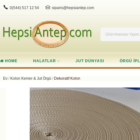
0(544) 517 12 54
siparis@hepsiantep.com
HOME
HALATLAR
JUT DÜNYASI
ÖRGÜ IPL
Ev
Kolon Kemer & Jut Örgü
Dekoratif Kolon