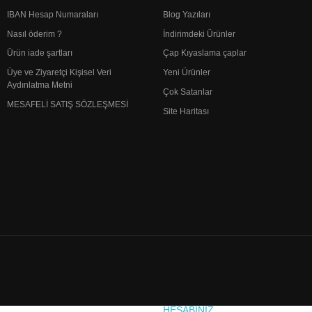
IBAN Hesap Numaraları
Blog Yazıları
Nasıl öderim ?
İndirimdeki Ürünler
Ürün iade şartları
Çap Kıyaslama çaplar
Üye ve Ziyaretçi Kişisel Veri
Yeni Ürünler
Aydınlatma Metni
Çok Satanlar
MESAFELİ SATIŞ SÖZLEŞMESİ
Site Haritası
HESABINIZ