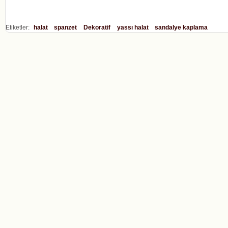
Etiketler:
halat
spanzet
Dekoratif
yassı halat
sandalye kaplama