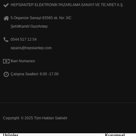
HEPSİANTEP ELEKTRONİK PAZARLAMA SANAYİ VE TİCARET A.Ş.
5.Organize Sanayi 83565 sk. No: 3/C
ŞehitKamil/ GaziAntep
0544 517 12 54
siparis@hepsiantep.com
İban Numarası
Çalışma Saatleri: 9.00 -17.00
Copyright © 2025 Tüm Hakları Saklıdır
Ürünler
Kurumsal