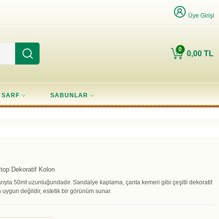
Üye Girişi
0
0,00 TL
SARF
SABUNLAR
op Dekoratif Kolon
ıyla 50mt uzunluğundadır. Sandalye kaplama, çanta kemeri gibi çeşitli dekoratif
n uygun değildir, estetik bir görünüm sunar.