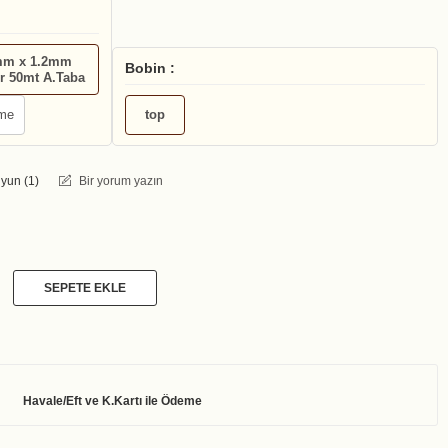
mm x 1.2mm
Bobin :
r 50mt A.Taba
me
top
yun (
1
)
Bir yorum yazın
SEPETE EKLE