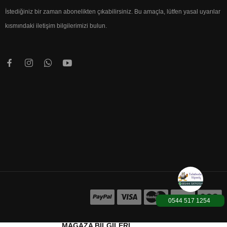
İstediğiniz bir zaman abonelikten çıkabilirsiniz. Bu amaçla, lütfen yasal uyarılar
kısmındaki iletişim bilgilerimizi bulun.
0544 517 1254
1000TL üzeri Karg
MAĞAZA BILGILERI