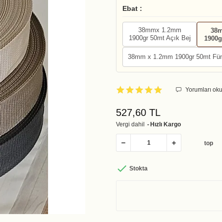
Ebat :
38mmx 1.2mm
38
1900gr 50mt Açık Bej
1900g
38mm x 1.2mm 1900gr 50mt Fü
Yorumları oku
527,60 TL
Vergi dahil
Hızlı Kargo
top

Stokta