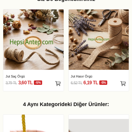
Jut Saç Örgü
Jut Hasır Örgü
3,60 TL
6,19 TL
3,79 TL
-5%
6,52 TL
-5%
4 Aynı Kategorideki Diğer Ürünler: