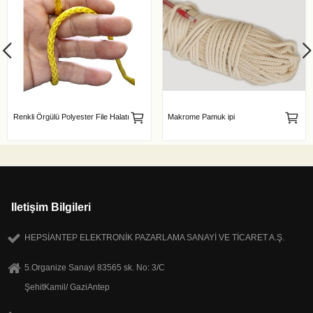
Renkli Örgülü Polyester File Halatı
Makrome Pamuk ipi
Iletişim Bilgileri
HEPSİANTEP ELEKTRONİK PAZARLAMA SANAYİ VE TİCARET A.Ş.
5.Organize Sanayi 83565 sk. No: 3/C
ŞehitKamil/ GaziAntep