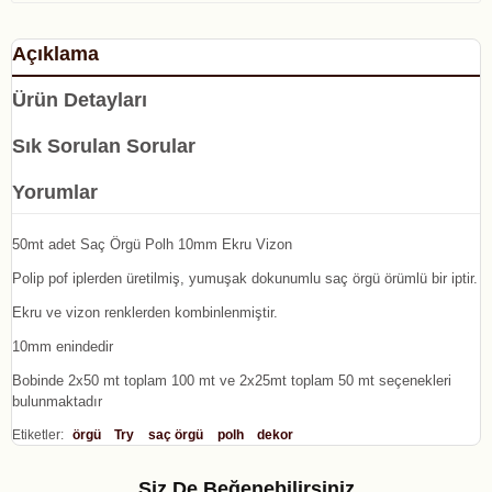
Açıklama
Ürün Detayları
Sık Sorulan Sorular
Yorumlar
50mt adet Saç Örgü Polh 10mm Ekru Vizon
Polip pof iplerden üretilmiş, yumuşak dokunumlu saç örgü örümlü bir iptir.
Ekru ve vizon renklerden kombinlenmiştir.
10mm enindedir
Bobinde 2x50 mt toplam 100 mt ve 2x25mt toplam 50 mt seçenekleri
bulunmaktadır
Etiketler:
örgü
Try
saç örgü
polh
dekor
Siz De Beğenebilirsiniz