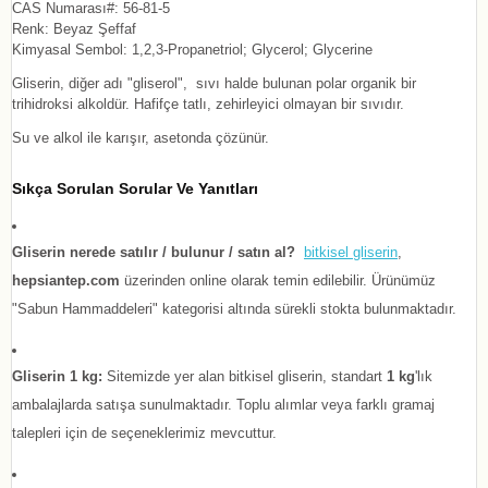
CAS Numarası#: 56-81-5
Renk: Beyaz Şeffaf
Kimyasal Sembol: 1,2,3-Propanetriol; Glycerol; Glycerine
Gliserin, diğer adı "gliserol", sıvı halde bulunan polar organik bir
trihidroksi alkoldür. Hafifçe tatlı, zehirleyici olmayan bir sıvıdır.
Su ve alkol ile karışır, asetonda çözünür.
Sıkça Sorulan Sorular Ve Yanıtları
Gliserin nerede satılır / bulunur / satın al?
bitkisel gliserin
,
hepsiantep.com
üzerinden online olarak temin edilebilir. Ürünümüz
"Sabun Hammaddeleri" kategorisi altında sürekli stokta bulunmaktadır.
Gliserin 1 kg:
Sitemizde yer alan bitkisel gliserin, standart
1 kg
'lık
ambalajlarda satışa sunulmaktadır. Toplu alımlar veya farklı gramaj
talepleri için de seçeneklerimiz mevcuttur.