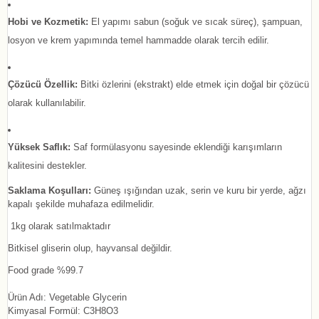
Hobi ve Kozmetik:
El yapımı sabun (soğuk ve sıcak süreç), şampuan,
losyon ve krem yapımında temel hammadde olarak tercih edilir.
Çözücü Özellik:
Bitki özlerini (ekstrakt) elde etmek için doğal bir çözücü
olarak kullanılabilir.
Yüksek Saflık:
Saf formülasyonu sayesinde eklendiği karışımların
kalitesini destekler.
Saklama Koşulları:
Güneş ışığından uzak, serin ve kuru bir yerde, ağzı
kapalı şekilde muhafaza edilmelidir.
1kg olarak satılmaktadır
Bitkisel gliserin olup, hayvansal değildir.
Food grade %99.7
Ürün Adı: Vegetable Glycerin
Kimyasal Formül: C3H8O3