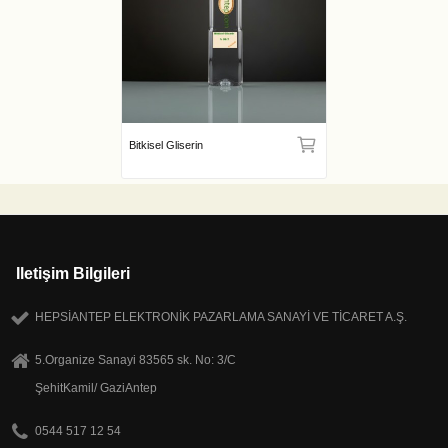
Bitkisel Gliserin
Iletişim Bilgileri
HEPSİANTEP ELEKTRONİK PAZARLAMA SANAYİ VE TİCARET A.Ş.
5.Organize Sanayi 83565 sk. No: 3/C
ŞehitKamil/ GaziAntep
0544 517 12 54