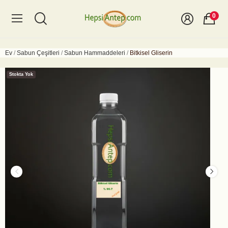
0
Ev
Sabun Çeşitleri
Sabun Hammaddeleri
Bitkisel Gliserin
Stokta Yok