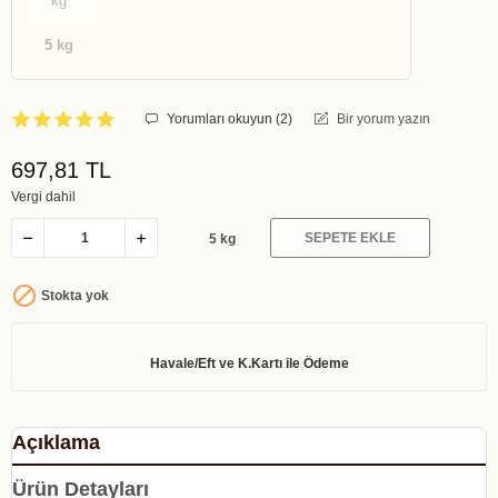
kg
5 kg
Yorumları okuyun (
2
)
Bir yorum yazın
697,81 TL
Vergi dahil
SEPETE EKLE
5 kg

Stokta yok
Açıklama
Ürün Detayları