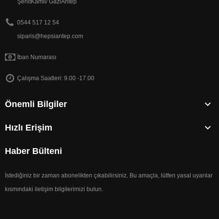
ŞehitKamil/ GaziAntep
0544 517 12 54
siparis@hepsiantep.com
İban Numarası
Çalışma Saatleri: 9.00 -17.00

Önemli Bilgiler

Hızlı Erişim
Haber Bülteni
İstediğiniz bir zaman abonelikten çıkabilirsiniz. Bu amaçla, lütfen yasal uyarılar
kısmındaki iletişim bilgilerimizi bulun.