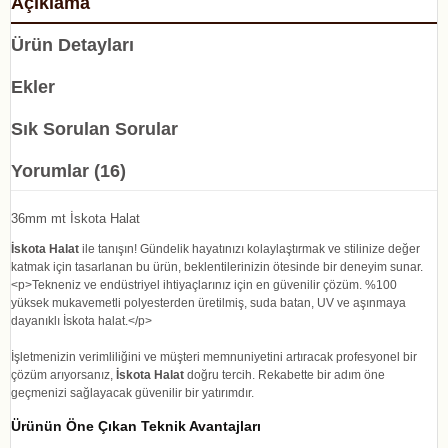
Açıklama
Ürün Detayları
Ekler
Sık Sorulan Sorular
Yorumlar (16)
36mm mt İskota Halat
İskota Halat
ile tanışın! Gündelik hayatınızı kolaylaştırmak ve stilinize değer
katmak için tasarlanan bu ürün, beklentilerinizin ötesinde bir deneyim sunar.
<p>Tekneniz ve endüstriyel ihtiyaçlarınız için en güvenilir çözüm. %100
yüksek mukavemetli polyesterden üretilmiş, suda batan, UV ve aşınmaya
dayanıklı İskota halat.</p>
İşletmenizin verimliliğini ve müşteri memnuniyetini artıracak profesyonel bir
çözüm arıyorsanız,
İskota Halat
doğru tercih. Rekabette bir adım öne
geçmenizi sağlayacak güvenilir bir yatırımdır.
Ürünün Öne Çıkan Teknik Avantajları