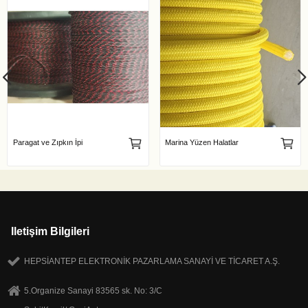
Paragat ve Zıpkın İpi
Marina Yüzen Halatlar
Iletişim Bilgileri
HEPSİANTEP ELEKTRONİK PAZARLAMA SANAYİ VE TİCARET A.Ş.
5.Organize Sanayi 83565 sk. No: 3/C