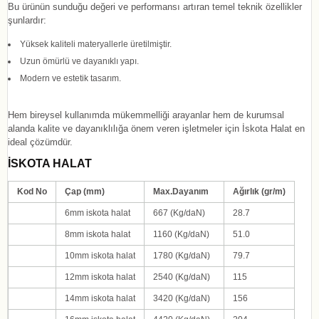
Bu ürünün sunduğu değeri ve performansı artıran temel teknik özellikler
şunlardır:
Yüksek kaliteli materyallerle üretilmiştir.
Uzun ömürlü ve dayanıklı yapı.
Modern ve estetik tasarım.
Hem bireysel kullanımda mükemmelliği arayanlar hem de kurumsal
alanda kalite ve dayanıklılığa önem veren işletmeler için İskota Halat en
ideal çözümdür.
İSKOTA HALAT
Kod No
Çap (mm)
Max.Dayanım
Ağırlık (gr/m)
6mm iskota halat
667
(Kg/daN)
28.7
8
mm iskota halat
1160
(Kg/daN)
51.0
10
mm iskota halat
1780
(Kg/daN)
79.7
12
mm iskota halat
2540
(Kg/daN)
115
14
mm iskota halat
3420
(Kg/daN)
156