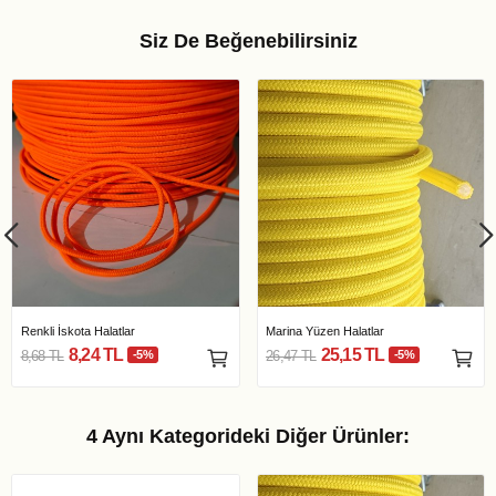
Siz De Beğenebilirsiniz
Renkli İskota Halatlar
Marina Yüzen Halatlar
8,24 TL
25,15 TL
8,68 TL
-5%
26,47 TL
-5%
4 Aynı Kategorideki Diğer Ürünler: