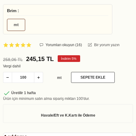
Brim :
mt
Yorumları okuyun (
16
)
Bir yorum yazın
245,15 TL
İndirim 5%
258,06 TL
Vergi dahil
SEPETE EKLE
mt

Üretilir 1 hafta
Ürün için minimum satın alma sipariş miktarı 100'dur.