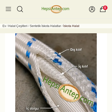
0
Ev
Halat Çeşitleri
Sentetik İskota Halatlar
İskota Halat