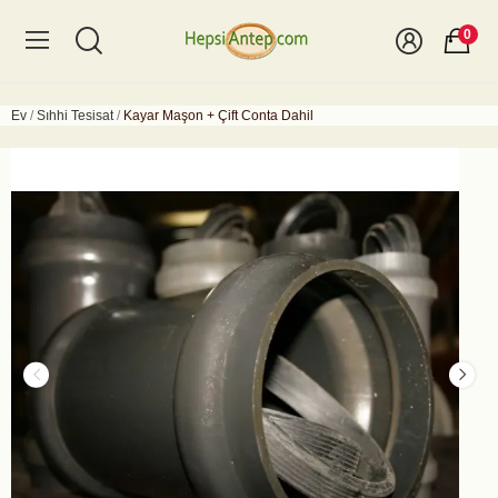
0
Ev
Sıhhi Tesisat
Kayar Maşon + Çift Conta Dahil