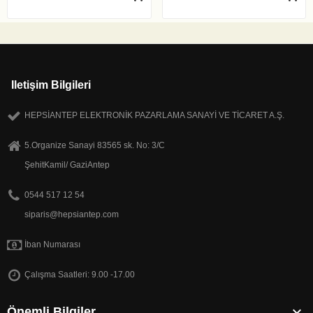
Iletişim Bilgileri
HEPSİANTEP ELEKTRONİK PAZARLAMA SANAYİ VE TİCARET A.Ş.
5.Organize Sanayi 83565 sk. No: 3/C
ŞehitKamil/ GaziAntep
0544 517 12 54
siparis@hepsiantep.com
İban Numarası
Çalışma Saatleri: 9.00 -17.00

Önemli Bilgiler