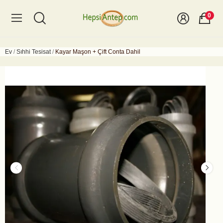
0
Ev
Sıhhi Tesisat
Kayar Maşon + Çift Conta Dahil