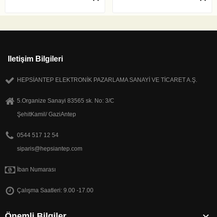
Iletişim Bilgileri
HEPSİANTEP ELEKTRONİK PAZARLAMA SANAYİ VE TİCARET A.Ş.
5.Organize Sanayi 83565 sk. No: 3/C
ŞehitKamil/ GaziAntep
0544 517 12 54
siparis@hepsiantep.com
İban Numarası
Çalışma Saatleri: 9.00 -17.00

Önemli Bilgiler