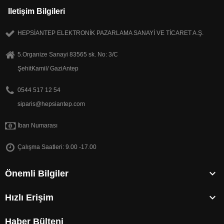
Iletişim Bilgileri
HEPSİANTEP ELEKTRONİK PAZARLAMA SANAYİ VE TİCARET A.Ş.
5.Organize Sanayi 83565 sk. No: 3/C
ŞehitKamil/ GaziAntep
0544 517 12 54
siparis@hepsiantep.com
İban Numarası
Çalışma Saatleri: 9.00 -17.00

Önemli Bilgiler

Hızlı Erişim
Haber Bülteni