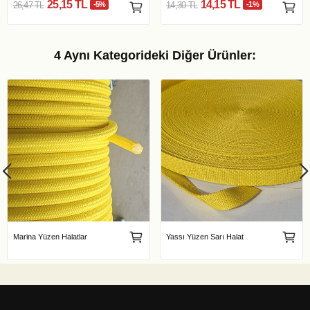
25,15 TL
14,15 TL
26,47 TL
-5%
14,30 TL
-1%
4 Aynı Kategorideki Diğer Ürünler:
Marina Yüzen Halatlar
Yassı Yüzen Sarı Halat