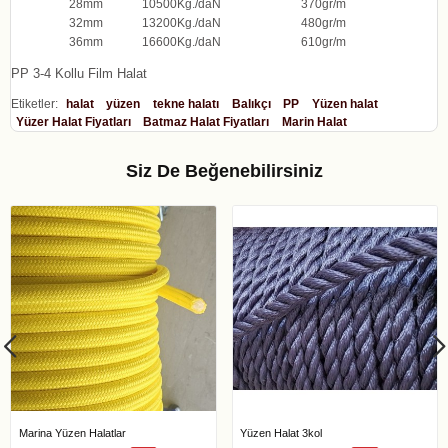
28
mm
10500
Kg./daN
370
gr/m
32
mm
13200
Kg./daN
480
gr/m
36
mm
16600
Kg./daN
610
gr/m
PP 3-4 Kollu Film Halat
Etiketler:
halat
yüzen
tekne halatı
Balıkçı
PP
Yüzen halat
Yüzer Halat Fiyatları
Batmaz Halat Fiyatları
Marin Halat
Siz De Beğenebilirsiniz
Marina Yüzen Halatlar
Yüzen Halat 3kol