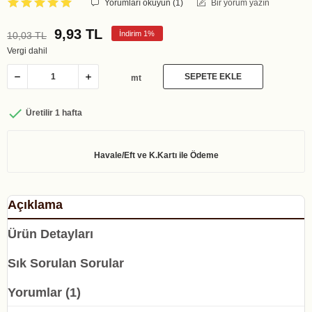
Yorumları okuyun (
1
)
Bir yorum yazın
9,93 TL
İndirim 1%
10,03 TL
Vergi dahil
SEPETE EKLE
mt

Üretilir 1 hafta
Açıklama
Ürün Detayları
Sık Sorulan Sorular
Yorumlar (1)