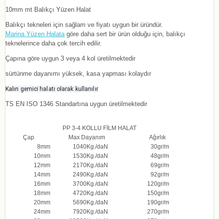
10mm mt Balıkçı Yüzen Halat
Balıkçı tekneleri için sağlam ve fiyatı uygun bir üründür.
Marina Yüzen Halata
göre daha sert bir ürün olduğu için, balıkçı
teknelerince daha çok tercih edilir.
Çapına göre uygun 3 veya 4 kol üretilmektedir
sürtünme dayanımı yüksek, kasa yapması kolaydır
Kalın gemici halatı olarak kullanılır
TS EN ISO 1346 Standartına uygun üretilmektedir
PP 3-4 KOLLU FİLM HALAT
Çap
Max Dayanım
Ağırlık
8
mm
1040
Kg./daN
30
gr/m
10
mm
1530
Kg./daN
48
gr/m
12
mm
2170
Kg./daN
69
gr/m
14
mm
2490
Kg./daN
92
gr/m
16
mm
3700
Kg./daN
120
gr/m
18
mm
4720
Kg./daN
150
gr/m
20
mm
5690
Kg./daN
190
gr/m
24
mm
7920
Kg./daN
270
gr/m