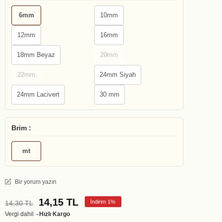
6mm
10mm
12mm
16mm
18mm Beyaz
20mm
22mm
24mm Siyah
24mm Lacivert
30 mm
Brim :
mt
Bir yorum yazın
14,15 TL
İndirim 1%
14,30 TL
Vergi dahil
Hızlı Kargo