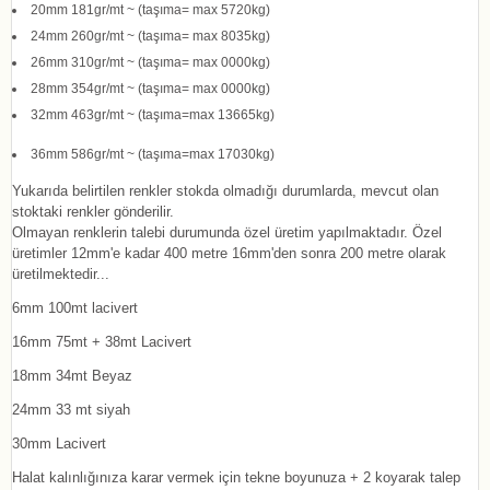
20mm 181gr/mt ~ (taşıma= max 5720kg)
24mm 260gr/mt ~ (taşıma= max 8035kg)
26mm 310gr/mt ~ (taşıma= max 0000kg)
28mm 354gr/mt ~ (taşıma= max 0000kg)
32mm 463gr/mt ~ (taşıma=max 13665kg)
36mm 586gr/mt ~ (taşıma=max 17030kg)
Yukarıda belirtilen renkler stokda olmadığı durumlarda, mevcut olan
stoktaki renkler gönderilir.
Olmayan renklerin talebi durumunda özel üretim yapılmaktadır. Özel
üretimler 12mm'e kadar 400 metre 16mm'den sonra 200 metre olarak
üretilmektedir...
6mm 100mt lacivert
16mm 75mt + 38mt Lacivert
18mm
34mt Beyaz
24mm
33 mt siyah
30mm Lacivert
Halat kalınlığınıza karar vermek için tekne boyunuza + 2 koyarak talep