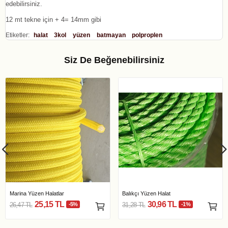
edebilirsiniz.
12 mt tekne için + 4= 14mm gibi
Etiketler:
halat
3kol
yüzen
batmayan
polproplen
Siz De Beğenebilirsiniz
Marina Yüzen Halatlar
Balıkçı Yüzen Halat
25,15 TL
30,96 TL
26,47 TL
-5%
31,28 TL
-1%