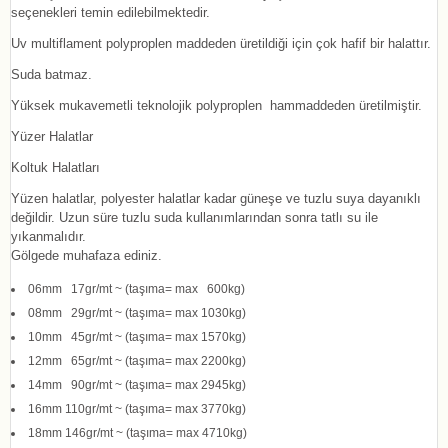
seçenekleri temin edilebilmektedir.
Uv multiflament polyproplen maddeden üretildiği için çok hafif bir halattır.
Suda batmaz.
Yüksek mukavemetli teknolojik polyproplen hammaddeden üretilmiştir.
Yüzer Halatlar
Koltuk Halatları
Yüzen halatlar, polyester halatlar kadar güneşe ve tuzlu suya dayanıklı
değildir. Uzun süre tuzlu suda kullanımlarından sonra tatlı su ile
yıkanmalıdır.
Gölgede muhafaza ediniz.
06mm 17gr/mt ~ (taşıma= max 600kg)
08mm 29gr/mt ~ (taşıma= max 1030kg)
10mm 45gr/mt ~ (taşıma= max 1570kg)
12mm 65gr/mt ~ (taşıma= max 2200kg)
14mm 90gr/mt ~ (taşıma= max 2945kg)
16mm 110gr/mt ~ (taşıma= max 3770kg)
18mm 146gr/mt ~ (taşıma= max 4710kg)