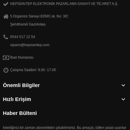
HEPSİANTEP ELEKTRONİK PAZARLAMA SANAYİ VE TİCARET A.Ş.
5.Organize Sanayi 83565 sk. No: 3/C
ŞehitKamil/ GaziAntep
0544 517 12 54
siparis@hepsiantep.com
İban Numarası
Çalışma Saatleri: 9.00 -17.00

Önemli Bilgiler

Hızlı Erişim
Haber Bülteni
İstediğiniz bir zaman abonelikten çıkabilirsiniz. Bu amaçla, lütfen yasal uyarılar