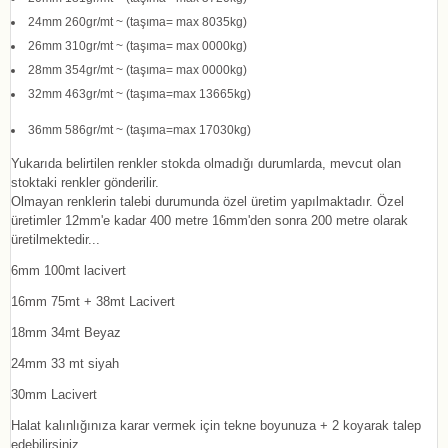
24mm 260gr/mt ~ (taşıma= max 8035kg)
26mm 310gr/mt ~ (taşıma= max 0000kg)
28mm 354gr/mt ~ (taşıma= max 0000kg)
32mm 463gr/mt ~ (taşıma=max 13665kg)
36mm 586gr/mt ~ (taşıma=max 17030kg)
Yukarıda belirtilen renkler stokda olmadığı durumlarda, mevcut olan
stoktaki renkler gönderilir.
Olmayan renklerin talebi durumunda özel üretim yapılmaktadır. Özel
üretimler 12mm'e kadar 400 metre 16mm'den sonra 200 metre olarak
üretilmektedir...
6mm 100mt lacivert
16mm 75mt + 38mt Lacivert
18mm
34mt Beyaz
24mm
33 mt siyah
30mm Lacivert
Halat kalınlığınıza karar vermek için tekne boyunuza + 2 koyarak talep
edebilirsiniz.