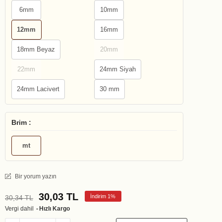
6mm
10mm
12mm
16mm
18mm Beyaz
20mm
22mm
24mm Siyah
24mm Lacivert
30 mm
Brim :
mt
Bir yorum yazın
30,03 TL
İndirim 1%
30,34 TL
Vergi dahil
Hızlı Kargo