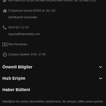
HEPSİANTEP ELEKTRONİK PAZARLAMA SANAYİ VE TİCARET A.Ş.
5.Organize Sanayi 83565 sk. No: 3/C
ŞehitKamil/ GaziAntep
0544 517 12 54
siparis@hepsiantep.com
İban Numarası
Çalışma Saatleri: 9.00 -17.00

Önemli Bilgiler

Hızlı Erişim
Haber Bülteni
İstediğiniz bir zaman abonelikten çıkabilirsiniz. Bu amaçla, lütfen yasal uyarılar