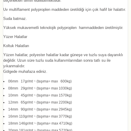
seçenekleri temin edilebilmektedir.
Uv multiflament polyproplen maddeden üretildiği için çok hafif bir halattır.
Suda batmaz.
Yüksek mukavemetli teknolojik polyproplen hammaddeden üretilmiştir.
Yüzer Halatlar
Koltuk Halatları
Yüzen halatlar, polyester halatlar kadar güneşe ve tuzlu suya dayanıklı
değildir. Uzun süre tuzlu suda kullanımlarından sonra tatlı su ile
yıkanmalıdır.
Gölgede muhafaza ediniz.
06mm 17gr/mt ~ (taşıma= max 600kg)
08mm 29gr/mt ~ (taşıma= max 1030kg)
10mm 45gr/mt ~ (taşıma= max 1570kg)
12mm 65gr/mt ~ (taşıma= max 2200kg)
14mm 90gr/mt ~ (taşıma= max 2945kg)
16mm 110gr/mt ~ (taşıma= max 3770kg)
18mm 146gr/mt ~ (taşıma= max 4710kg)
20mm 181gr/mt ~ (taşıma= max 5720kg)