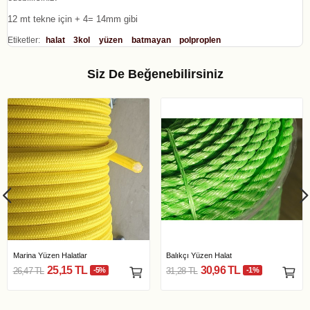
12 mt tekne için + 4= 14mm gibi
Etiketler:
halat
3kol
yüzen
batmayan
polproplen
Siz De Beğenebilirsiniz
Marina Yüzen Halatlar
Balıkçı Yüzen Halat
25,15 TL
30,96 TL
26,47 TL
-5%
31,28 TL
-1%