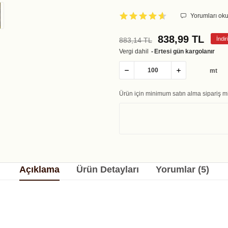
Yorumları oku
838,99 TL
İndi
883,14 TL
Vergi dahil
Ertesi gün kargolanır
mt
Ürün için minimum satın alma sipariş mi
Açıklama
Ürün Detayları
Yorumlar (5)