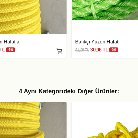
 Halatlar
Balıkçı Yüzen Halat
 TL
30,96 TL
-5%
31,28 TL
-1%
4 Aynı Kategorideki Diğer Ürünler: