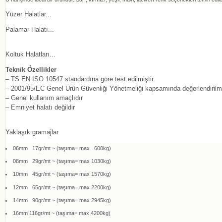
Yüzer Halatlar...
Palamar Halatı...
Koltuk Halatları...
Teknik Özellikler
– TS EN ISO 10547 standardına göre test edilmiştir
– 2001/95/EC Genel Ürün Güvenliği Yönetmeliği kapsamında değerlendirilmi
– Genel kullanım amaçlıdır
– Emniyet halatı değildir
Yaklaşık gramajlar
06mm 17gr/mt ~ (taşıma= max 600kg)
08mm 29gr/mt ~ (taşıma= max 1030kg)
10mm 45gr/mt ~ (taşıma= max 1570kg)
12mm 65gr/mt ~ (taşıma= max 2200kg)
14mm 90gr/mt ~ (taşıma= max 2945kg)
16mm 116gr/mt ~ (taşıma= max 4200kg)