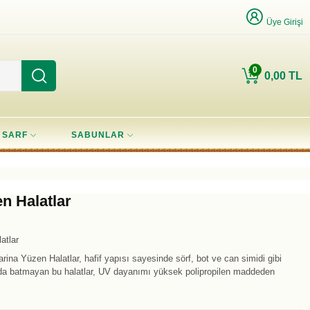
Üye Girişi
0
0,00 TL
SARF
SABUNLAR
en Halatlar
atlar
arina Yüzen Halatlar, hafif yapısı sayesinde sörf, bot ve can simidi gibi
uda batmayan bu halatlar, UV dayanımı yüksek polipropilen maddeden