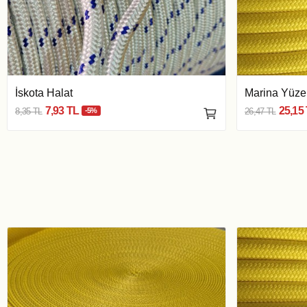
İskota Halat
Marina Yüzen
7,93 TL
25,15
8,35 TL
-5%
26,47 TL