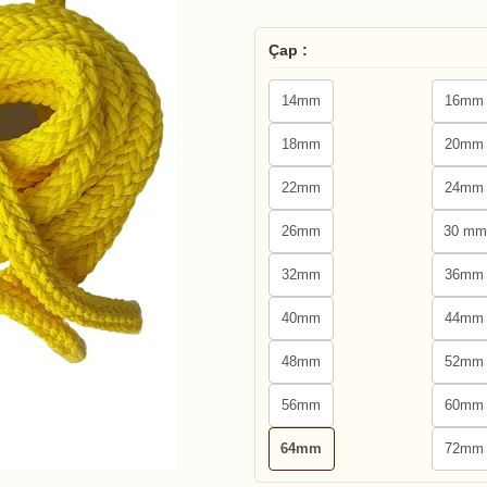
Çap :
14mm
16mm
18mm
20mm
22mm
24mm
26mm
30 mm
32mm
36mm
40mm
44mm
48mm
52mm
56mm
60mm
64mm
72mm