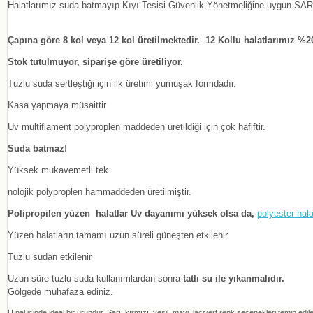
Halatlarımız suda batmayıp Kıyı Tesisi Güvenlik Yönetmeliğine uygun SARI
Çapına göre 8 kol veya 12 kol üretilmektedir. 12 Kollu halatlarımız %2
Stok tutulmuyor, siparişe göre üretiliyor.
Tuzlu suda sertleştiği için ilk üretimi yumuşak formdadır.
Kasa yapmaya müsaittir
Uv multiflament polyproplen maddeden üretildiği için çok hafiftir.
Suda batmaz!
Yüksek mukavemetli tek
nolojik polyproplen hammaddeden üretilmiştir.
Polipropilen yüzen halatlar Uv dayanımı yüksek olsa da,
polyester hala
Yüzen halatların tamamı uzun süreli güneşten etkilenir
Tuzlu sudan etkilenir
Uzun süre tuzlu suda kullanımlardan sonra
tatlı su ile yıkanmalıdır.
Gölgede muhafaza ediniz.
U nal içinde ideal bir üründür. Sarı, kırmızı, yeşil, mavi, lacivert renk seçenekleri temin edil