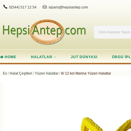
0(544) 517 12 54
siparis@hepsiantep.com
HOME
HALATLAR
JUT DÜNYASI
ÖRGÜ IPL
Ev
Halat Çeşitleri
Yüzen Halatlar
8/ 12 kol Marina Yüzen Halatlar