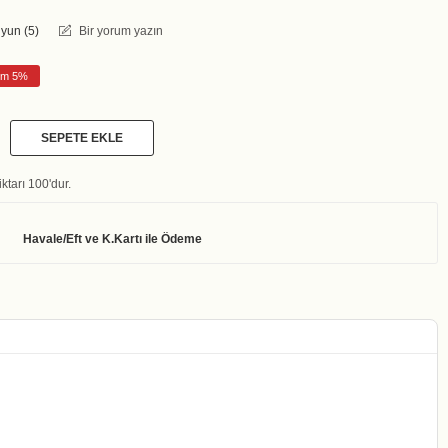
yun (
5
)
Bir yorum yazın
rim 5%
SEPETE EKLE
ktarı 100'dur.