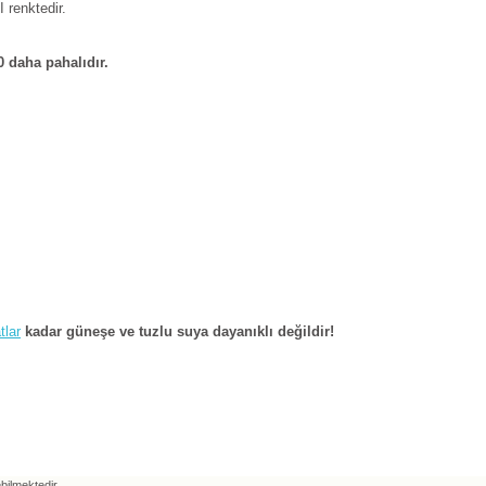
 renktedir.
0 daha pahalıdır.
tlar
kadar güneşe ve tuzlu suya dayanıklı değildir!
ebilmektedir.