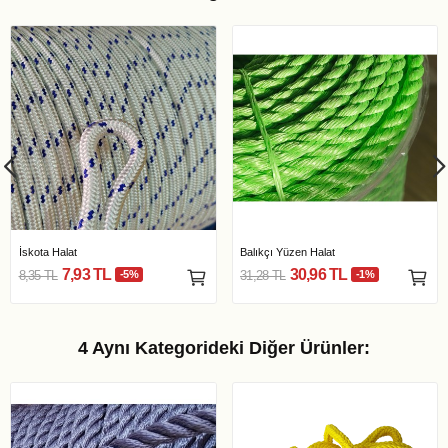
İskota Halat
Balıkçı Yüzen Halat
7,93 TL
30,96 TL
8,35 TL
-5%
31,28 TL
-1%
4 Aynı Kategorideki Diğer Ürünler: