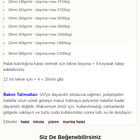
18mm 146gr/mt ~ (taşıma= max 4710kg)
20mm 181gr/mt ~ (taşıma= max 5720kg)
24mm 260gr/mt ~ (taşıma= max 8035kg)
26mm 310gr/mt ~ (taşıma= max 0000kg)
28mm 354gr/mt ~ (taşıma= max 10500kg)
32mm 463gr/mt ~ (taşıma=max 13665kg)
36mm 586gr/mt ~ (taşıma=max 17030kg)
Halat kalınlığına karar vermek için tekne boyuna + 4 koyarak talep
edebilirsiniz.
12 mt tekne için + 4 = 16mm gibi
Bakım Talimatları:
UV'ye dayanıklı olmasına rağmen, polipropilen
halatlar uzun süreli güneşe maruz kalmaya polyester halatlar kadar
dayanıklı değildir. Maksimum ömür için, kullanılmadığı zamanlarda
gölgede saklayın ve tuzlu suda kullanımdan sonra tatlı su ile durulayın.
Etiketler:
halat
iskota
yüzen
marina halat
Siz De Beğenebilirsiniz