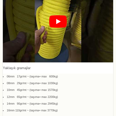
Yaklaşık gramajlar
06mm 17gr/mt ~ (taşıma= max 600kg)
08mm 29gr/mt ~ (taşıma= max 1030kg)
10mm 45gr/mt ~ (taşıma= max 1570kg)
12mm 65gr/mt ~ (taşıma= max 2200kg)
14mm 90gr/mt ~ (taşıma= max 2945kg)
16mm 110gr/mt ~ (taşıma= max 3770kg)