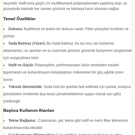
seçimdir. Hafif ama güçlü UV multifilament polipropilenden yapılmış olup, su
yüzeyinde kalarak her zaman görünür ve tutmaya hazır olmasını sağlar.
Temel Özellikler
Dokusu:
Kadifemsi ve ipeksi bir dokusu vardır. Fiber yüzeyleri incitmez ve
çizmez
Suda Batmaz (Yüzer):
Bu halat batmaz, bu da onu can kurtarma
ekipmanları, su sporları ve su üzerinde görünür güvenlik bariyerleri oluşturmak
için vazgeçilmez kılar.
Hafif ve Güçlü:
Polipropilen, performanstan ödün vermeden halatın
taşınmasını ve kullanılmasını kolaylaştıran mükemmel bir güç-ağırlık oranı
sunar.
Yüksek Görünürlük:
Suda hızlı bir şekilde fark edilmek için parlak, kolayca
görülebilen renklerde (kıyı tesisi yönetmeliklerine uygun olarak sarı gibi)
üretilmiştir.
Başlıca Kullanım Alanları
Tekne Bağlama:
Catamaran, yat, tekne gibi hafif ve narin fiber teknelerin
kullanılmasında idealdir
Can Kurtarma Ekipmanları:
Can simitleri, kurtarma halkaları ve atma