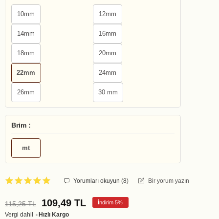
10mm
12mm
14mm
16mm
18mm
20mm
22mm
24mm
26mm
30 mm
Brim :
mt
Yorumları okuyun (
8
)
Bir yorum yazın
109,49 TL
İndirim 5%
115,25 TL
Vergi dahil
Hızlı Kargo