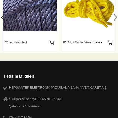
Yüzen Halat 3kol
8/ 12 kol Marina Yüzen Halatlar
Iletişim Bilgileri
HEPSİANTEP ELEKTRONİK PAZARLAMA SANAYİ VE TİCARET A.Ş.
5.Organize Sanayi 83565 sk. No: 3/C
ŞehitKamil/ GaziAntep
0544 517 12 54