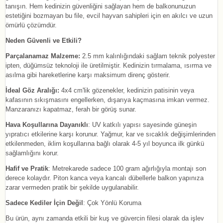
tanışın. Hem kedinizin güvenliğini sağlayan hem de balkonunuzun
estetiğini bozmayan bu file, evcil hayvan sahipleri için en akılcı ve uzun
ömürlü çözümdür.
Neden Güvenli ve Etkili?
Parçalanamaz Malzeme:
2.5 mm kalınlığındaki sağlam teknik polyester
ipten, düğümsüz teknoloji ile üretilmiştir. Kedinizin tırmalama, ısırma ve
asılma gibi hareketlerine karşı maksimum direnç gösterir.
İdeal Göz Aralığı:
4x4 cm'lik gözenekler, kedinizin patisinin veya
kafasının sıkışmasını engellerken, dışarıya kaçmasına imkan vermez.
Manzaranızı kapatmaz, ferah bir görüş sunar.
Hava Koşullarına Dayanıklı
: UV katkılı yapısı sayesinde güneşin
yıpratıcı etkilerine karşı korunur. Yağmur, kar ve sıcaklık değişimlerinden
etkilenmeden, iklim koşullarına bağlı olarak 4-5 yıl boyunca ilk günkü
sağlamlığını korur.
Hafif ve Pratik
: Metrekarede sadece 100 gram ağırlığıyla montajı son
derece kolaydır. Piton kanca veya kancalı dübellerle balkon yapınıza
zarar vermeden pratik bir şekilde uygulanabilir.
Sadece Kediler İçin Değil
: Çok Yönlü Koruma
Bu ürün, aynı zamanda etkili bir kuş ve güvercin filesi olarak da işlev