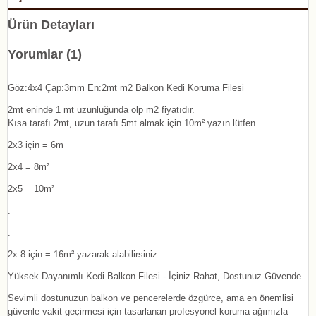
Ürün Detayları
Yorumlar (1)
Göz:4x4 Çap:3mm En:2mt m2 Balkon Kedi Koruma Filesi
2mt eninde 1 mt uzunluğunda olp m2 fiyatıdır.
Kısa tarafı 2mt, uzun tarafı 5mt almak için 10m² yazın lütfen
2x3 için = 6m
2x4 = 8m²
2x5 = 10m²
.
.
2x 8 için = 16m² yazarak alabilirsiniz
Yüksek Dayanımlı Kedi Balkon Filesi - İçiniz Rahat, Dostunuz Güvende
Sevimli dostunuzun balkon ve pencerelerde özgürce, ama en önemlisi
güvenle vakit geçirmesi için tasarlanan profesyonel koruma ağımızla