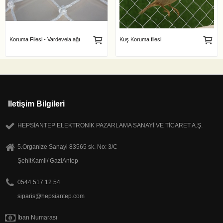
Koruma Filesi - Vardevela ağı
Kuş Koruma filesi
Iletişim Bilgileri
HEPSİANTEP ELEKTRONİK PAZARLAMA SANAYİ VE TİCARET A.Ş.
5.Organize Sanayi 83565 sk. No: 3/C
ŞehitKamil/ GaziAntep
0544 517 12 54
siparis@hepsiantep.com
İban Numarası