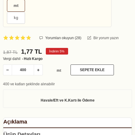
mt
kg
Yorumları okuyun (
28
)
Bir yorum yazın
1,77 TL
İndirim 5%
1,87 TL
Vergi dahil
Hızlı Kargo
SEPETE EKLE
mt
400 ve katları şeklinde alınabilir
Açıklama
Ürün Detayları