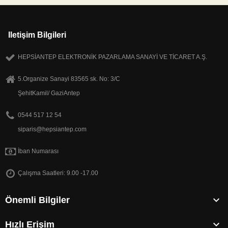
Iletişim Bilgileri
HEPSİANTEP ELEKTRONİK PAZARLAMA SANAYİ VE TİCARET A.Ş.
5.Organize Sanayi 83565 sk. No: 3/C
ŞehitKamil/ GaziAntep
0544 517 12 54
siparis@hepsiantep.com
İban Numarası
Çalışma Saatleri: 9.00 -17.00

Önemli Bilgiler

Hızlı Erişim