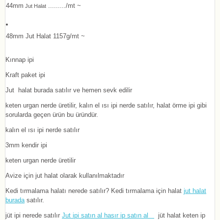
44mm
........./mt ~
Jut Halat
48mm Jut Halat 1157g/mt ~
Kınnap ipi
Kraft paket ipi
Jut halat burada satılır ve hemen sevk edilir
keten urgan nerde üretilir, kalın el ısı ipi nerde satılır, halat örme ipi gibi
sorularda geçen ürün bu üründür.
kalın el ısı ipi nerde satılır
3mm kendir ipi
keten urgan nerde üretilir
Avize için jut halat olarak kullanılmaktadır
Kedi tırmalama halatı nerede satılır? Kedi tırmalama için halat
jut halat
burada
satılır.
jüt ipi nerede satılır
Jut ipi satın al hasır ip satın al
jüt halat keten ip