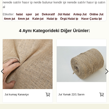
nerede satılır hasır ip nerde bulunur kendir ipi nerede satılır hasır ip satın
al
Etiketler:
halat
spor
jut
Dekoratif
Jüt Halat
Antep Jut
Online Jut
4mm jut
6mm jut
Kalın jut
Halat ip
Örgü Halat ip
Hasır Çanta Ipi
4 Aynı Kategorideki Diğer Ürünler:
Jut kumaş Kanaviçe
Jut Yumak 22/1 Sarım