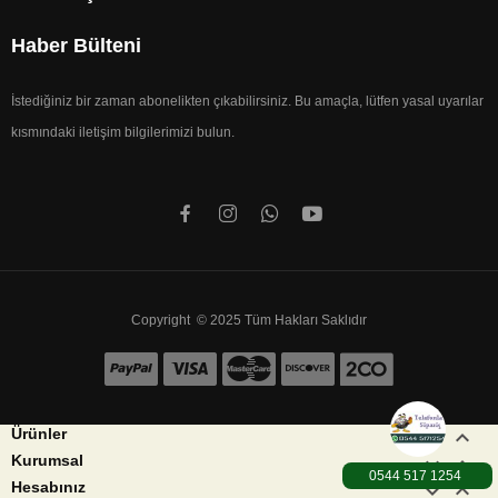
Haber Bülteni
İstediğiniz bir zaman abonelikten çıkabilirsiniz. Bu amaçla, lütfen yasal uyarılar
kısmındaki iletişim bilgilerimizi bulun.
Copyright © 2025 Tüm Hakları Saklıdır


Ürünler


Kurumsal
0544 517 1254
1000TL üzeri Karg


Hesabınız