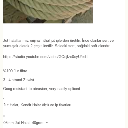
Jut halatlarımız orijinal ithal jut iplerden üretilir. İnce olanlar sert ve
yumuşak olarak 2 çeşit üretilir. Soldaki sert, sağdaki soft olandır.
https://studio.youtube.com/video/GOojlzx0xyU/edit
%100 Jut fibre
3 - 4 strand Z twist
Goog resistant to abrasion, very easily spliced
Jut Halat, Kendir Halat ölçü ve ip fiyatları
06mm Jut Halat 40gr/mt ~