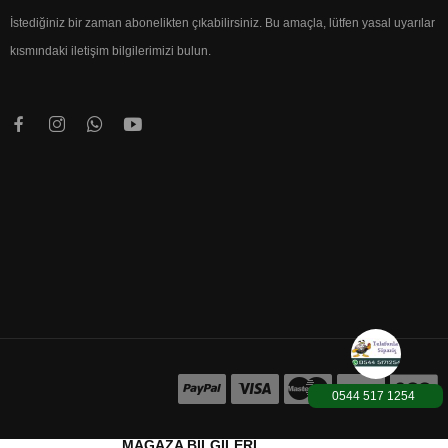
İstediğiniz bir zaman abonelikten çıkabilirsiniz. Bu amaçla, lütfen yasal uyarılar
kısmındaki iletişim bilgilerimizi bulun.
0544 517 1254
1000TL üzeri Karg
MAĞAZA BILGILERI