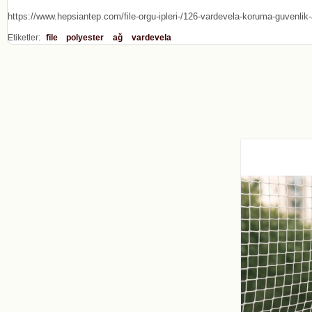
https://www.hepsiantep.com/file-orgu-ipleri-/126-vardevela-koruma-guvenlik-a
Etiketler:
file
polyester
ağ
vardevela