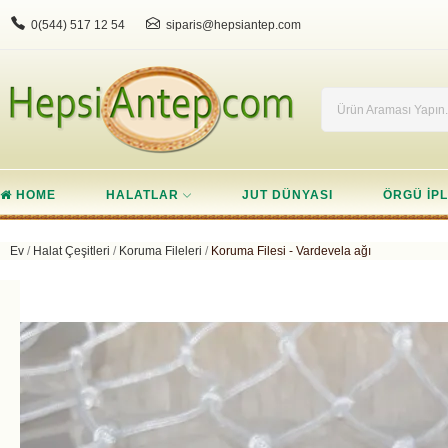
0(544) 517 12 54
siparis@hepsiantep.com
HOME
HALATLAR
JUT DÜNYASI
ÖRGÜ IPL
Ev
Halat Çeşitleri
Koruma Fileleri
Koruma Filesi - Vardevela ağı