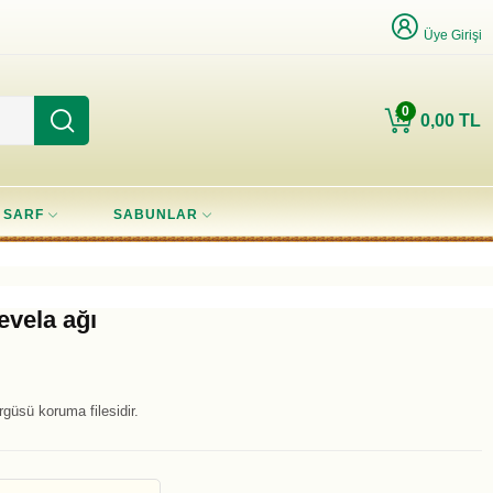
Üye Girişi
0
0,00 TL
SARF
SABUNLAR
evela ağı
güsü koruma filesidir.