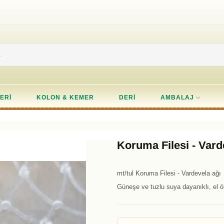
ERI
KOLON & KEMER
DERI
AMBALAJ
Koruma Filesi - Vard
mt/tul Koruma Filesi - Vardevela ağı
Güneşe ve tuzlu suya dayanıklı, el ör