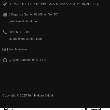
HEPSİANTEP ELEKTRONİK PAZARLAMA SANAYİ VE TİCARET A.Ş.
5.Organize Sanayi 83565 sk. No: 3/C
ŞehitKamil/ GaziAntep
0544 517 12 54
siparis@hepsiantep.com
İban Numarası
Çalışma Saatleri: 9.00 -17.00
Copyright © 2025 Tüm Hakları Saklıdır
Ürünler
Kurumsal