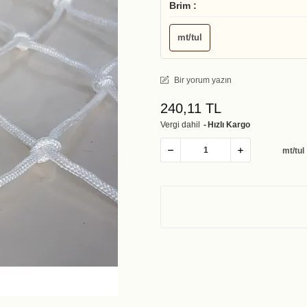
Brim :
mt/tul
Bir yorum yazın
240,11 TL
Vergi dahil
Hızlı Kargo
mt/tul