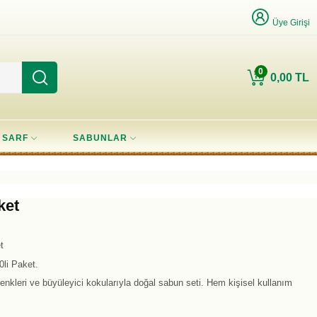
Üye Girişi
0
0,00 TL
SARF
SABUNLAR
ket
t
li Paket.
ı renkleri ve büyüleyici kokularıyla doğal sabun seti. Hem kişisel kullanım