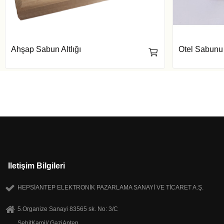
Ahşap Sabun Altlığı
Otel Sabunu 
Iletişim Bilgileri
HEPSİANTEP ELEKTRONİK PAZARLAMA SANAYİ VE TİCARET A.Ş.
5.Organize Sanayi 83565 sk. No: 3/C
ŞehitKamil/ GaziAntep