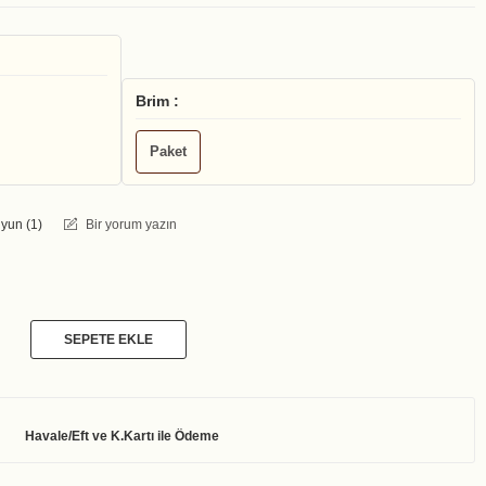
Brim :
Paket
yun (
1
)
Bir yorum yazın
SEPETE EKLE