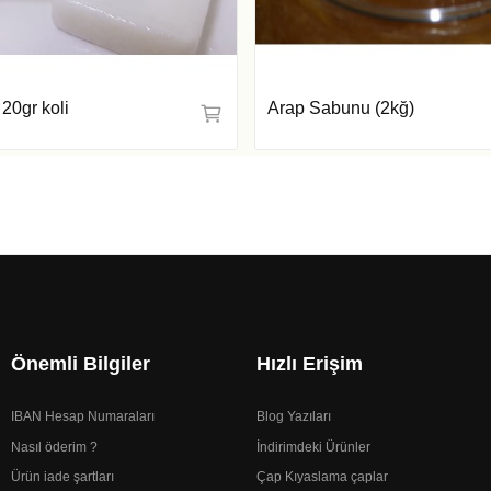
20gr koli
Arap Sabunu (2kğ)
Önemli Bilgiler
Hızlı Erişim
IBAN Hesap Numaraları
Blog Yazıları
Nasıl öderim ?
İndirimdeki Ürünler
Ürün iade şartları
Çap Kıyaslama çaplar