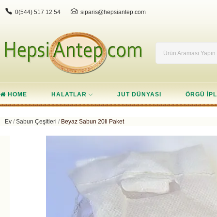
0(544) 517 12 54
siparis@hepsiantep.com
HOME
HALATLAR
JUT DÜNYASI
ÖRGÜ IPL
Ev
Sabun Çeşitleri
Beyaz Sabun 20li Paket