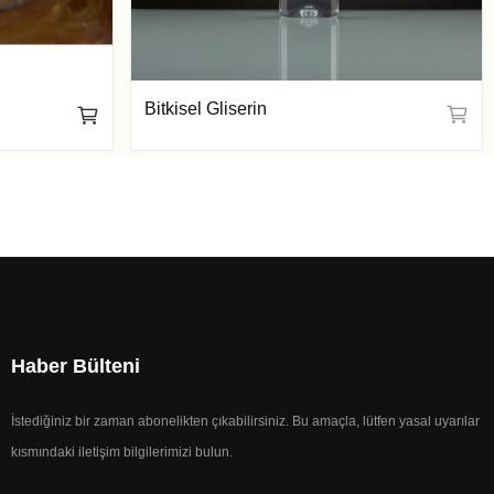
Bitkisel Gliserin
Haber Bülteni
İstediğiniz bir zaman abonelikten çıkabilirsiniz. Bu amaçla, lütfen yasal uyarılar
kısmındaki iletişim bilgilerimizi bulun.