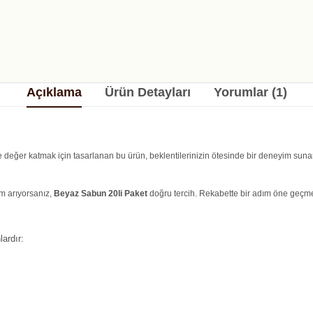
Açıklama
Ürün Detayları
Yorumlar (1)
ze değer katmak için tasarlanan bu ürün, beklentilerinizin ötesinde bir deneyim sunar.
üm arıyorsanız,
Beyaz Sabun 20li Paket
doğru tercih. Rekabette bir adım öne geçmeni
ardır: