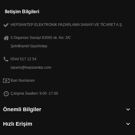
Iletişim Bilgileri
HEPSİANTEP ELEKTRONİK PAZARLAMA SANAYİ VE TİCARET A.Ş.
5.Organize Sanayi 83565 sk. No: 3/C
ŞehitKamil/ GaziAntep
0544 517 12 54
siparis@hepsiantep.com
İban Numarası
Çalışma Saatleri: 9.00 -17.00

Önemli Bilgiler

Hızlı Erişim