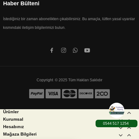
Haber Bülteni
İstediğiniz bir zaman abonelikten çıkabilirsiniz. Bu amaçla, lütfen yasal uyarılar
kısmındaki iletişim bilgilerimizi bulun.
Copyright © 2025 Tüm Hakları Saklıdır


Ürünler


Kurumsal
0544 517 1254


Hesabınız
keyboard_arrow_down
keyboard_arrow_up
Mağaza Bilgileri