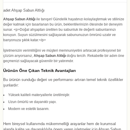
adet Ahşap Sabun Altlığı
Ahşap Sabun Altlığı
ile tanışın! Gündelik hayatınızı kolaylaştırmak ve stilinize
değer katmak için tasarlanan bu ürün, beklentilerinizin ötesinde bir deneyim
sunar. <p>Doğal ahşaptan üretilen bu sabunluk ile değerli sabunlarınızı
koruyun. Suyun süzülmesini sağlayarak sabununuzun ömrünü uzatır ve
banyonuza şıklık katar.</p>
İşletmenizin verimliliğini ve müşteri memnuniyetini artıracak profesyonel bir
çözüm arıyorsanız,
Ahşap Sabun Altlığı
doğru tercih. Rekabette bir adım öne
geçmenizi sağlayacak güvenilir bir yatırımdır.
Ürünün Öne Çıkan Teknik Avantajları
Bu ürünün sunduğu değeri ve performansı artıran temel teknik özellikler
şunlardır:
Yüksek kaliteli materyallerle üretilmiştir.
Uzun ömürlü ve dayanıklı yapı.
Modern ve estetik tasarım.
Hem bireysel kullanımda mükemmelliği arayanlar hem de kurumsal
alanda kalite ve dayanıklılığa önem veren işletmeler için Ahşap Sabun