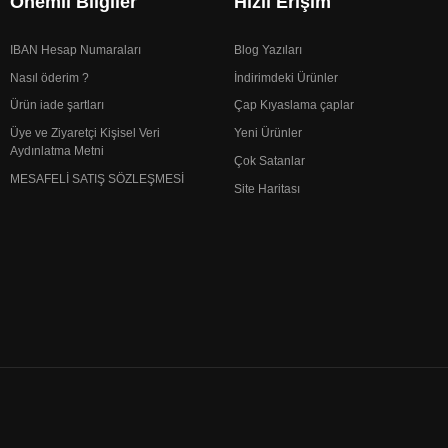
Önemli Bilgiler
Hızlı Erişim
IBAN Hesap Numaraları
Blog Yazıları
Nasıl öderim ?
İndirimdeki Ürünler
Ürün iade şartları
Çap Kıyaslama çaplar
Üye ve Ziyaretçi Kişisel Veri
Yeni Ürünler
Aydınlatma Metni
Çok Satanlar
MESAFELİ SATIŞ SÖZLEŞMESİ
Site Haritası