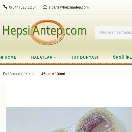
0(544) 517 12 54
siparis@hepsiantep.com
HOME
HALATLAR
JUT DÜNYASI
ÖRGÜ IPL
Ev
Ambalaj
Koli bantı 45mm x 100mt