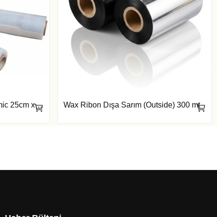
Eşya Ambalaj Streç Film 17mic 25cm x 300mt
Wax Ribon Dışa Sarım (Outside) 300 mt