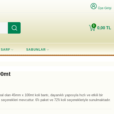
Üye Girişi
0
0,00 TL
SARF
SABUNLAR
00mt
al olan 45mm x 100mt koli bantı, dayanıklı yapısıyla hızlı ve etkili bir
eçenekleri mevcuttur. 6'lı paket ve 72'li koli seçenekleriyle sunulmaktadır.