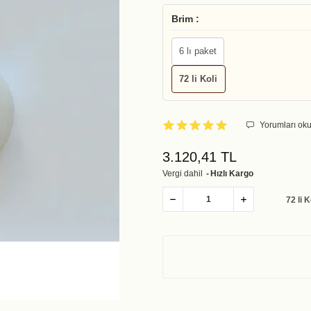
Brim :
6 lı paket
72 li Koli
Yorumları oku
3.120,41 TL
Vergi dahil
Hızlı Kargo
72 li K