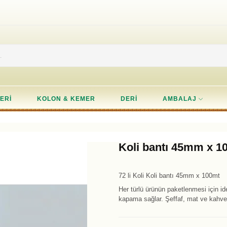
ERI
KOLON & KEMER
DERI
AMBALAJ
Koli bantı 45mm x 1
72 li Koli Koli bantı 45mm x 100mt
Her türlü ürünün paketlenmesi için ide
kapama sağlar. Şeffaf, mat ve kahve s