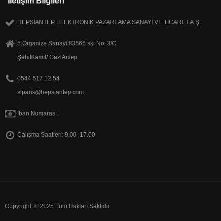
Iletişim Bilgileri
HEPSİANTEP ELEKTRONİK PAZARLAMA SANAYİ VE TİCARET A.Ş.
5.Organize Sanayi 83565 sk. No: 3/C
ŞehitKamil/ GaziAntep
0544 517 12 54
siparis@hepsiantep.com
İban Numarası
Çalışma Saatleri: 9.00 -17.00
Copyright © 2025 Tüm Hakları Saklıdır