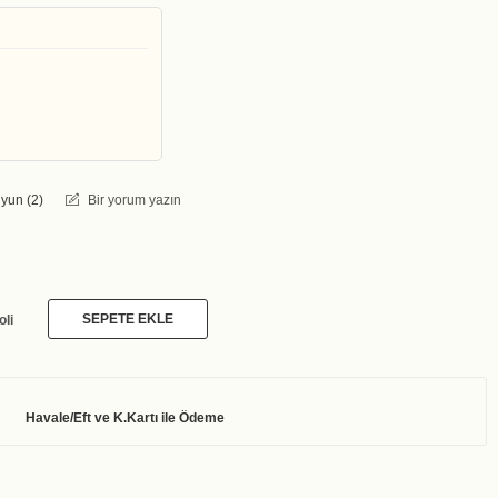
yun (
2
)
Bir yorum yazın
SEPETE EKLE
oli