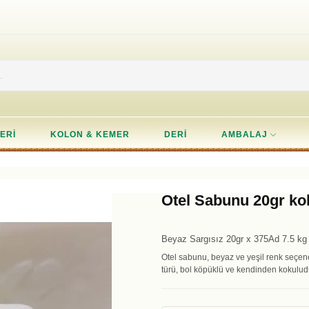
ERI
KOLON & KEMER
DERI
AMBALAJ
Otel Sabunu 20gr kol
Beyaz Sargısız 20gr x 375Ad 7.5 kg 
Otel sabunu, beyaz ve yeşil renk seçenek
türü, bol köpüklü ve kendinden kokuludur