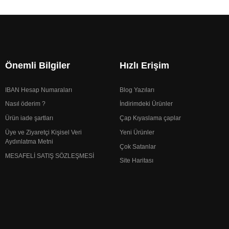
Önemli Bilgiler
Hızlı Erişim
IBAN Hesap Numaraları
Blog Yazıları
Nasıl öderim ?
İndirimdeki Ürünler
Ürün iade şartları
Çap Kıyaslama çaplar
Üye ve Ziyaretçi Kişisel Veri
Yeni Ürünler
Aydınlatma Metni
Çok Satanlar
MESAFELİ SATIŞ SÖZLEŞMESİ
Site Haritası