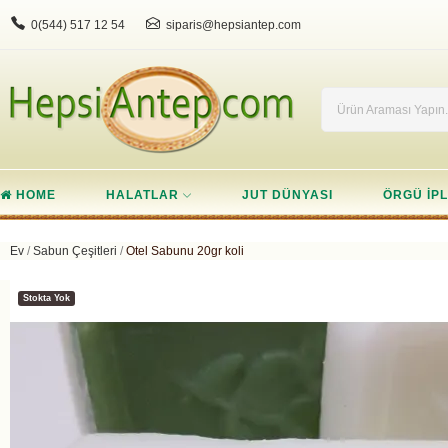
0(544) 517 12 54
siparis@hepsiantep.com
HOME
HALATLAR
JUT DÜNYASI
ÖRGÜ IPL
Ev
Sabun Çeşitleri
Otel Sabunu 20gr koli
Stokta Yok