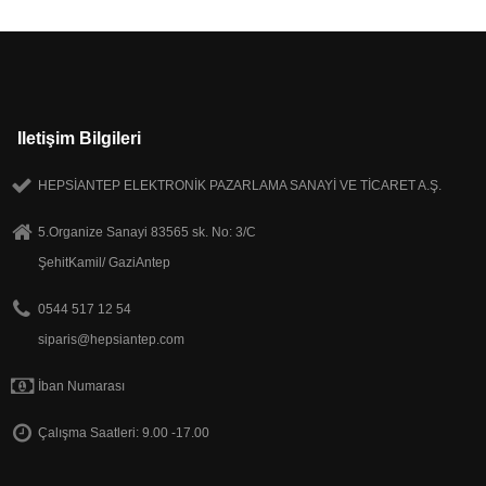
Iletişim Bilgileri
HEPSİANTEP ELEKTRONİK PAZARLAMA SANAYİ VE TİCARET A.Ş.
5.Organize Sanayi 83565 sk. No: 3/C
ŞehitKamil/ GaziAntep
0544 517 12 54
siparis@hepsiantep.com
İban Numarası
Çalışma Saatleri: 9.00 -17.00