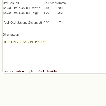
Otel Sabunu
Koli Adedi
gramaj
Beyaz
Otel Sabunu Dökme
375
20gr
Beyaz
Otel Sabunu Sargılı
500
15gr
Yeşil
Otel Sabunu Zeytinyağlı
350
17gr
20 gr sabun
OTEL TIPI MINI SABUN FIYATLARI
Etiketler:
sabun
toptan
Otel
temizlik