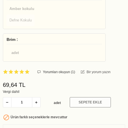
Amber kokulu
Defne Kokulu
Brim :
adet
Yorumları okuyun (
1
)
Bir yorum yazın
69,64 TL
Vergi dahil
SEPETE EKLE
adet

Ürün farklı seçeneklerle mevcuttur