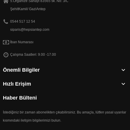
5.Organize Sanayi 83565 sk. No: 3/C
ŞehitKamil/ GaziAntep
0544 517 12 54
siparis@hepsiantep.com
İban Numarası
Çalışma Saatleri: 9.00 -17.00

Önemli Bilgiler

Hızlı Erişim
Haber Bülteni
İstediğiniz bir zaman abonelikten çıkabilirsiniz. Bu amaçla, lütfen yasal uyarılar
kısmındaki iletişim bilgilerimizi bulun.