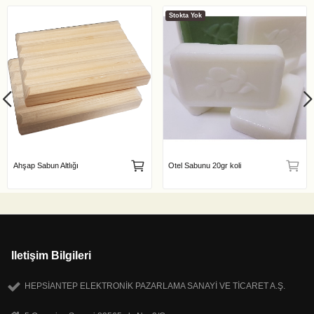
Stokta Yok
Ahşap Sabun Altlığı
Otel Sabunu 20gr koli
Iletişim Bilgileri
HEPSİANTEP ELEKTRONİK PAZARLAMA SANAYİ VE TİCARET A.Ş.