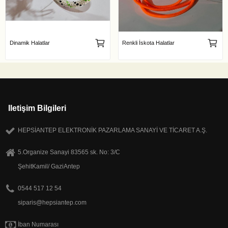
Dinamik Halatlar
Renkli İskota Halatlar
Iletişim Bilgileri
HEPSİANTEP ELEKTRONİK PAZARLAMA SANAYİ VE TİCARET A.Ş.
5.Organize Sanayi 83565 sk. No: 3/C
ŞehitKamil/ GaziAntep
0544 517 12 54
siparis@hepsiantep.com
İban Numarası