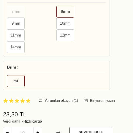
7mm
8mm
9mm
10mm
11mm
12mm
14mm
Brim :
mt
Yorumları okuyun (
1
)
Bir yorum yazın
23,30 TL
Vergi dahil
Hızlı Kargo
SEPETE EKLE
mt