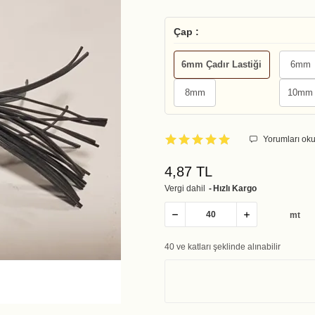
Çap :
6mm Çadır Lastiği
6mm
8mm
10mm
Yorumları oku
4,87 TL
Vergi dahil
Hızlı Kargo
mt
40 ve katları şeklinde alınabilir