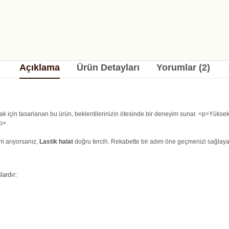
Açıklama
Ürün Detayları
Yorumlar (2)
tmak için tasarlanan bu ürün, beklentilerinizin ötesinde bir deneyim sunar. <p>Yükse
/p>
üm arıyorsanız,
Lastik halat
doğru tercih. Rekabette bir adım öne geçmenizi sağlayaca
ardır: