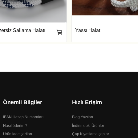
zersiz Sallama Halatı
Yassı Halat
Önemli Bilgiler
Hızlı Erişim
IBAN Hesap Numaraları
Blog Yazıları
Nasıl öderim ?
İndirimdeki Ürünler
Ürün iade şartları
Çap Kıyaslama çaplar