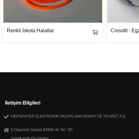
Renkli İskota Halatlar
Crossfit - Eg
Iletişim Bilgileri
HEPSİANTEP ELEKTRONİK PAZARLAMA SANAYİ VE TİCARET A.Ş.
5.Organize Sanayi 83565 sk. No: 3/C
ŞehitKamil/ GaziAntep