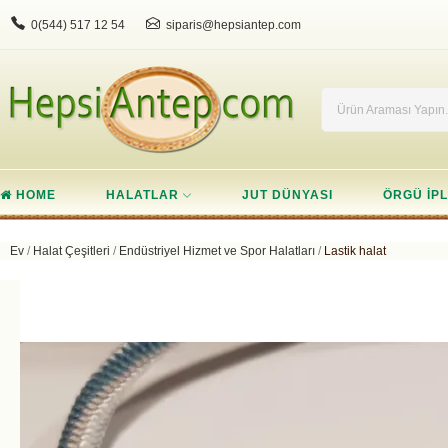
0(544) 517 12 54
siparis@hepsiantep.com
HOME
HALATLAR
JUT DÜNYASI
ÖRGÜ IPL
Ev
Halat Çeşitleri
Endüstriyel Hizmet ve Spor Halatları
Lastik halat