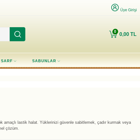
Üye Girişi
0
0,00 TL
SARF
SABUNLAR
 amaçlı lastik halat. Yüklerinizi güvenle sabitlemek, çadır kurmak veya
mel çözüm.