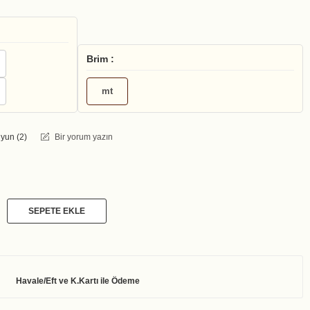
Brim :
mt
yun (
2
)
Bir yorum yazın
SEPETE EKLE