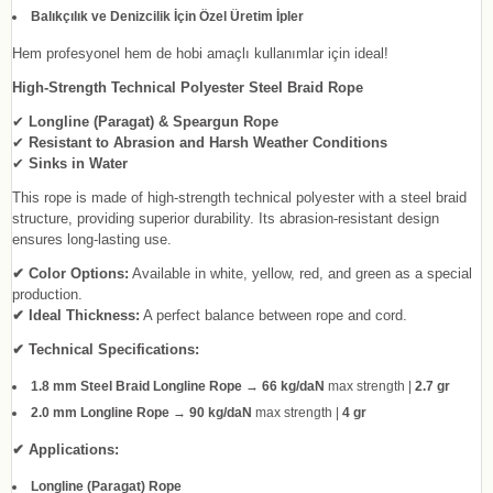
Balıkçılık ve Denizcilik İçin Özel Üretim İpler
Hem profesyonel hem de hobi amaçlı kullanımlar için ideal!
High-Strength Technical Polyester Steel Braid Rope
✔
Longline (Paragat) & Speargun Rope
✔
Resistant to Abrasion and Harsh Weather Conditions
✔
Sinks in Water
This rope is made of high-strength technical polyester with a steel braid
structure, providing superior durability. Its abrasion-resistant design
ensures long-lasting use.
✔ Color Options:
Available in white, yellow, red, and green as a special
production.
✔ Ideal Thickness:
A perfect balance between rope and cord.
✔ Technical Specifications:
1.8 mm Steel Braid Longline Rope
→
66 kg/daN
max strength |
2.7 gr
2.0 mm Longline Rope
→
90 kg/daN
max strength |
4 gr
✔ Applications:
Longline (Paragat) Rope