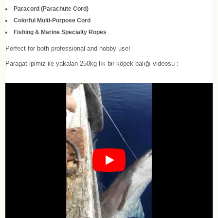
Paracord (Parachute Cord)
Colorful Multi-Purpose Cord
Fishing & Marine Specialty Ropes
Perfect for both professional and hobby use!
Paragat ipimiz ile yakalan 250kg lık bir köpek balığı videosu :