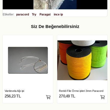
Etiketler:
paracord
Try
Paragat
ince ip
Siz De Beğenebilirsiniz
Vardevela Ağı ipi
Renkli File Örme ipleri 3mm Paracord
256,23 TL
270,49 TL