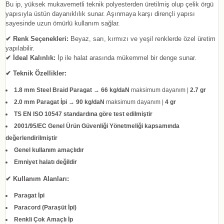
Bu ip, yüksek mukavemetli teknik polyesterden üretilmiş olup çelik örgü
yapısıyla üstün dayanıklılık sunar. Aşınmaya karşı dirençli yapısı
sayesinde uzun ömürlü kullanım sağlar.
✔ Renk Seçenekleri:
Beyaz, sarı, kırmızı ve yeşil renklerde özel üretim
yapılabilir.
✔ İdeal Kalınlık:
İp ile halat arasında mükemmel bir denge sunar.
✔ Teknik Özellikler:
1.8 mm Steel Braid Paragat
→
66 kg/daN
maksimum dayanım |
2.7 gr
2.0 mm Paragat İpi
→
90 kg/daN
maksimum dayanım |
4 gr
TS EN ISO 10547 standardına göre test edilmiştir
2001/95/EC Genel Ürün Güvenliği Yönetmeliği kapsamında
değerlendirilmiştir
Genel kullanım amaçlıdır
Emniyet halatı değildir
✔ Kullanım Alanları:
Paragat İpi
Paracord (Paraşüt İpi)
Renkli Çok Amaçlı İp