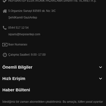
HEPSİANTEP ELEKTRONİK PAZARLAMA SANAYİ VE TİCARET A.Ş.
5.Organize Sanayi 83565 sk. No: 3/C
ŞehitKamil/ GaziAntep
0544 517 12 54
siparis@hepsiantep.com
İban Numarası
Çalışma Saatleri: 9.00 -17.00

Önemli Bilgiler

Hızlı Erişim
Haber Bülteni
İstediğiniz bir zaman abonelikten çıkabilirsiniz. Bu amaçla, lütfen yasal uyarılar