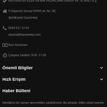
HEPSİANTEP ELEKTRONİK PAZARLAMA SANAYİ VE TİCARET A.Ş.
5.Organize Sanayi 83565 sk. No: 3/C
ŞehitKamil/ GaziAntep
0544 517 12 54
siparis@hepsiantep.com
İban Numarası
Çalışma Saatleri: 9.00 -17.00

Önemli Bilgiler

Hızlı Erişim
Haber Bülteni
İstediğiniz bir zaman abonelikten çıkabilirsiniz. Bu amaçla, lütfen yasal uyarılar