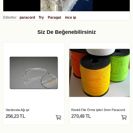
Etiketler:
paracord
Try
Paragat
ince ip
Siz De Beğenebilirsiniz
Vardevela Ağı ipi
Renkli File Örme ipleri 3mm Paracord
256,23 TL
270,49 TL