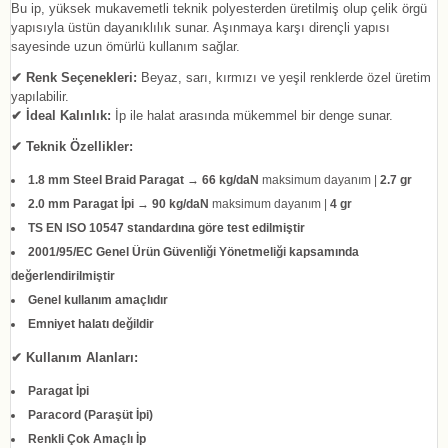
Bu ip, yüksek mukavemetli teknik polyesterden üretilmiş olup çelik örgü
yapısıyla üstün dayanıklılık sunar. Aşınmaya karşı dirençli yapısı
sayesinde uzun ömürlü kullanım sağlar.
✔ Renk Seçenekleri:
Beyaz, sarı, kırmızı ve yeşil renklerde özel üretim
yapılabilir.
✔ İdeal Kalınlık:
İp ile halat arasında mükemmel bir denge sunar.
✔ Teknik Özellikler:
1.8 mm Steel Braid Paragat
→
66 kg/daN
maksimum dayanım |
2.7 gr
2.0 mm Paragat İpi
→
90 kg/daN
maksimum dayanım |
4 gr
TS EN ISO 10547 standardına göre test edilmiştir
2001/95/EC Genel Ürün Güvenliği Yönetmeliği kapsamında
değerlendirilmiştir
Genel kullanım amaçlıdır
Emniyet halatı değildir
✔ Kullanım Alanları:
Paragat İpi
Paracord (Paraşüt İpi)
Renkli Çok Amaçlı İp