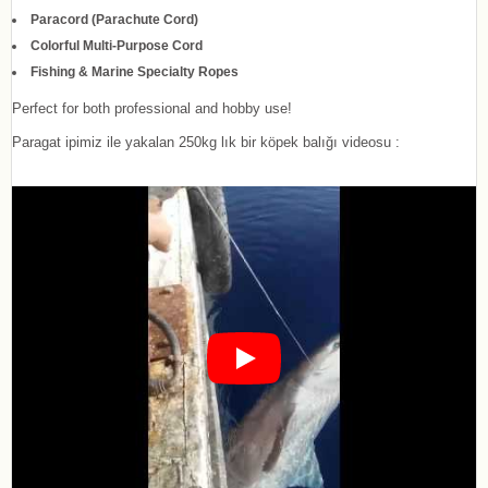
Paracord (Parachute Cord)
Colorful Multi-Purpose Cord
Fishing & Marine Specialty Ropes
Perfect for both professional and hobby use!
Paragat ipimiz ile yakalan 250kg lık bir köpek balığı videosu :