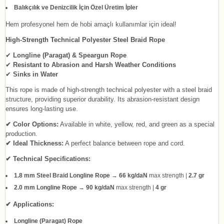
Balıkçılık ve Denizcilik İçin Özel Üretim İpler
Hem profesyonel hem de hobi amaçlı kullanımlar için ideal!
High-Strength Technical Polyester Steel Braid Rope
✔
Longline (Paragat) & Speargun Rope
✔
Resistant to Abrasion and Harsh Weather Conditions
✔
Sinks in Water
This rope is made of high-strength technical polyester with a steel braid
structure, providing superior durability. Its abrasion-resistant design
ensures long-lasting use.
✔ Color Options:
Available in white, yellow, red, and green as a special
production.
✔ Ideal Thickness:
A perfect balance between rope and cord.
✔ Technical Specifications:
1.8 mm Steel Braid Longline Rope
→
66 kg/daN
max strength |
2.7 gr
2.0 mm Longline Rope
→
90 kg/daN
max strength |
4 gr
✔ Applications:
Longline (Paragat) Rope