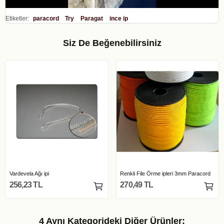
Etiketler:
paracord
Try
Paragat
ince ip
Siz De Beğenebilirsiniz
Vardevela Ağı ipi
Renkli File Örme ipleri 3mm Paracord
256,23 TL
270,49 TL
4 Aynı Kategorideki Diğer Ürünler: