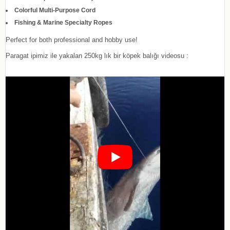
Colorful Multi-Purpose Cord
Fishing & Marine Specialty Ropes
Perfect for both professional and hobby use!
Paragat ipimiz ile yakalan 250kg lık bir köpek balığı videosu :