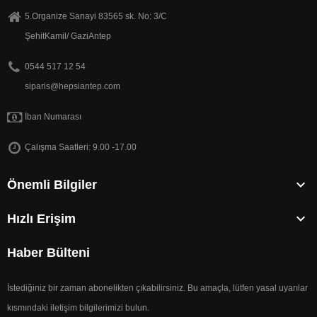
5.Organize Sanayi 83565 sk. No: 3/C
ŞehitKamil/ GaziAntep
0544 517 12 54
siparis@hepsiantep.com
İban Numarası
Çalışma Saatleri: 9.00 -17.00

Önemli Bilgiler

Hızlı Erişim
Haber Bülteni
İstediğiniz bir zaman abonelikten çıkabilirsiniz. Bu amaçla, lütfen yasal uyarılar
kısmındaki iletişim bilgilerimizi bulun.