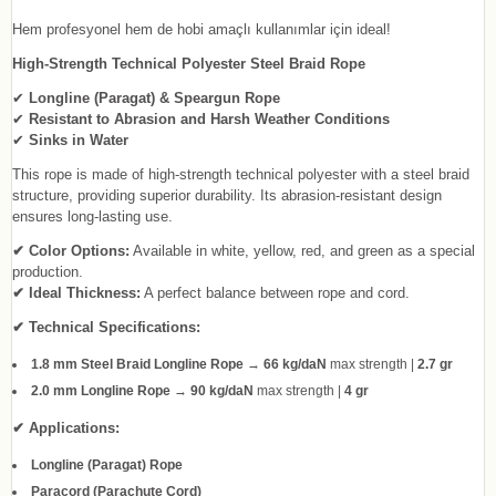
Hem profesyonel hem de hobi amaçlı kullanımlar için ideal!
High-Strength Technical Polyester Steel Braid Rope
✔
Longline (Paragat) & Speargun Rope
✔
Resistant to Abrasion and Harsh Weather Conditions
✔
Sinks in Water
This rope is made of high-strength technical polyester with a steel braid
structure, providing superior durability. Its abrasion-resistant design
ensures long-lasting use.
✔ Color Options:
Available in white, yellow, red, and green as a special
production.
✔ Ideal Thickness:
A perfect balance between rope and cord.
✔ Technical Specifications:
1.8 mm Steel Braid Longline Rope
→
66 kg/daN
max strength |
2.7 gr
2.0 mm Longline Rope
→
90 kg/daN
max strength |
4 gr
✔ Applications:
Longline (Paragat) Rope
Paracord (Parachute Cord)