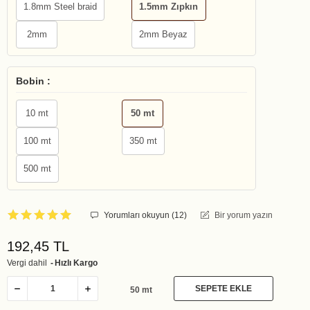
1.8mm Steel braid
1.5mm Zıpkın
2mm
2mm Beyaz
Bobin :
10 mt
50 mt
100 mt
350 mt
500 mt
Yorumları okuyun (
12
)
Bir yorum yazın
192,45 TL
Vergi dahil
Hızlı Kargo
SEPETE EKLE
50 mt