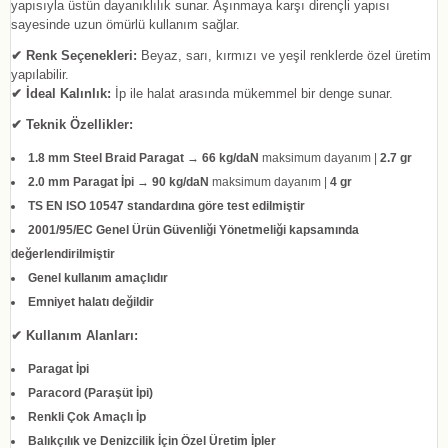
yapısıyla üstün dayanıklılık sunar. Aşınmaya karşı dirençli yapısı
sayesinde uzun ömürlü kullanım sağlar.
✔ Renk Seçenekleri:
Beyaz, sarı, kırmızı ve yeşil renklerde özel üretim
yapılabilir.
✔ İdeal Kalınlık:
İp ile halat arasında mükemmel bir denge sunar.
✔ Teknik Özellikler:
1.8 mm Steel Braid Paragat
→
66 kg/daN
maksimum dayanım |
2.7 gr
2.0 mm Paragat İpi
→
90 kg/daN
maksimum dayanım |
4 gr
TS EN ISO 10547 standardına göre test edilmiştir
2001/95/EC Genel Ürün Güvenliği Yönetmeliği kapsamında
değerlendirilmiştir
Genel kullanım amaçlıdır
Emniyet halatı değildir
✔ Kullanım Alanları:
Paragat İpi
Paracord (Paraşüt İpi)
Renkli Çok Amaçlı İp
Balıkçılık ve Denizcilik İçin Özel Üretim İpler