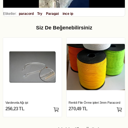
Etiketler:
paracord
Try
Paragat
ince ip
Siz De Beğenebilirsiniz
Vardevela Ağı ipi
Renkli File Örme ipleri 3mm Paracord
256,23 TL
270,49 TL