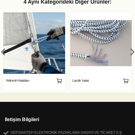
4 Aynı Kategorideki Diğer Ürünler:
Yelkenli Halatları
Lastik halat
Iletişim Bilgileri
HEPSİANTEP ELEKTRONİK PAZARLAMA SANAYİ VE TİCARET A.Ş.