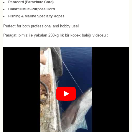
Paracord (Parachute Cord)
Colorful Multi-Purpose Cord
Fishing & Marine Specialty Ropes
Perfect for both professional and hobby use!
Paragat ipimiz ile yakalan 250kg lık bir köpek balığı videosu :