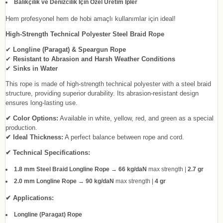
Balıkçılık ve Denizcilik İçin Özel Üretim İpler
Hem profesyonel hem de hobi amaçlı kullanımlar için ideal!
High-Strength Technical Polyester Steel Braid Rope
✔
Longline (Paragat) & Speargun Rope
✔
Resistant to Abrasion and Harsh Weather Conditions
✔
Sinks in Water
This rope is made of high-strength technical polyester with a steel braid
structure, providing superior durability. Its abrasion-resistant design
ensures long-lasting use.
✔ Color Options:
Available in white, yellow, red, and green as a special
production.
✔ Ideal Thickness:
A perfect balance between rope and cord.
✔ Technical Specifications:
1.8 mm Steel Braid Longline Rope
→
66 kg/daN
max strength |
2.7 gr
2.0 mm Longline Rope
→
90 kg/daN
max strength |
4 gr
✔ Applications:
Longline (Paragat) Rope