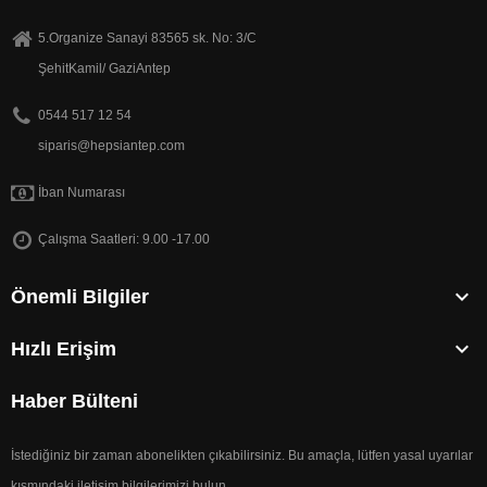
5.Organize Sanayi 83565 sk. No: 3/C
ŞehitKamil/ GaziAntep
0544 517 12 54
siparis@hepsiantep.com
İban Numarası
Çalışma Saatleri: 9.00 -17.00

Önemli Bilgiler

Hızlı Erişim
Haber Bülteni
İstediğiniz bir zaman abonelikten çıkabilirsiniz. Bu amaçla, lütfen yasal uyarılar
kısmındaki iletişim bilgilerimizi bulun.