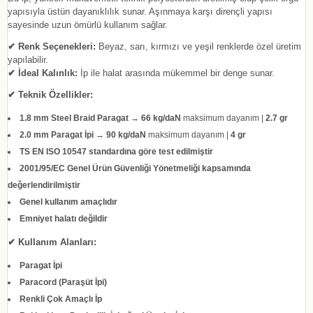
yapısıyla üstün dayanıklılık sunar. Aşınmaya karşı dirençli yapısı
sayesinde uzun ömürlü kullanım sağlar.
✔ Renk Seçenekleri:
Beyaz, sarı, kırmızı ve yeşil renklerde özel üretim
yapılabilir.
✔ İdeal Kalınlık:
İp ile halat arasında mükemmel bir denge sunar.
✔ Teknik Özellikler:
1.8 mm Steel Braid Paragat
→
66 kg/daN
maksimum dayanım |
2.7 gr
2.0 mm Paragat İpi
→
90 kg/daN
maksimum dayanım |
4 gr
TS EN ISO 10547 standardına göre test edilmiştir
2001/95/EC Genel Ürün Güvenliği Yönetmeliği kapsamında
değerlendirilmiştir
Genel kullanım amaçlıdır
Emniyet halatı değildir
✔ Kullanım Alanları:
Paragat İpi
Paracord (Paraşüt İpi)
Renkli Çok Amaçlı İp