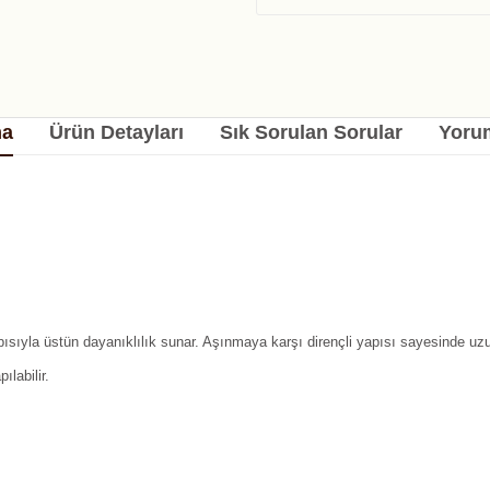
ma
Ürün Detayları
Sık Sorulan Sorular
Yorum
pısıyla üstün dayanıklılık sunar. Aşınmaya karşı dirençli yapısı sayesinde uz
ılabilir.