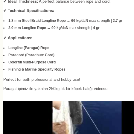
✔ Ideal Thickness:
A perfect balance between rope and cord.
✔ Technical Specifications:
1.8 mm Steel Braid Longline Rope
→
66 kg/daN
max strength |
2.7 gr
2.0 mm Longline Rope
→
90 kg/daN
max strength |
4 gr
✔ Applications:
Longline (Paragat) Rope
Paracord (Parachute Cord)
Colorful Multi-Purpose Cord
Fishing & Marine Specialty Ropes
Perfect for both professional and hobby use!
Paragat ipimiz ile yakalan 250kg lık bir köpek balığı videosu :