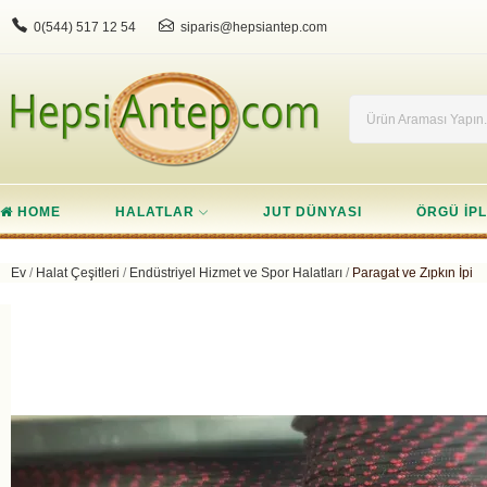
0(544) 517 12 54
siparis@hepsiantep.com
HOME
HALATLAR
JUT DÜNYASI
ÖRGÜ IPL
Ev
Halat Çeşitleri
Endüstriyel Hizmet ve Spor Halatları
Paragat ve Zıpkın İpi