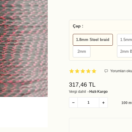
Çap :
1.8mm Steel braid
1.5mm
2mm
2mm B
Yorumları oku
317,46 TL
Vergi dahil
Hızlı Kargo
100 m