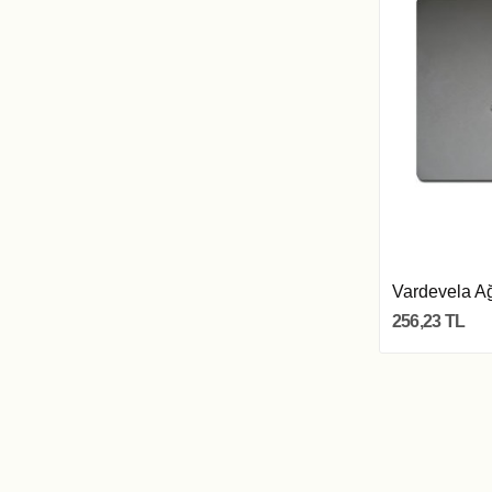
Vardevela Ağ
256,23 TL