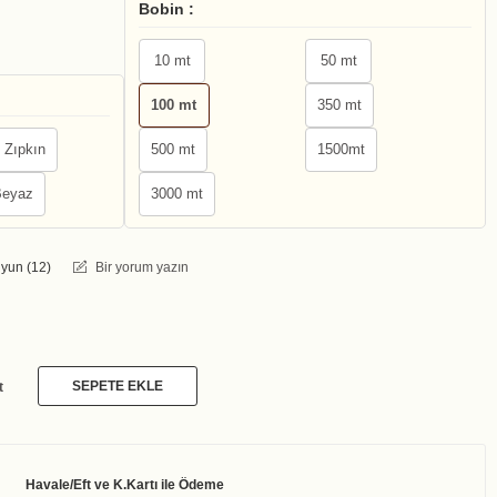
Bobin :
10 mt
50 mt
100 mt
350 mt
 Zıpkın
500 mt
1500mt
eyaz
3000 mt
yun (
12
)
Bir yorum yazın
SEPETE EKLE
t