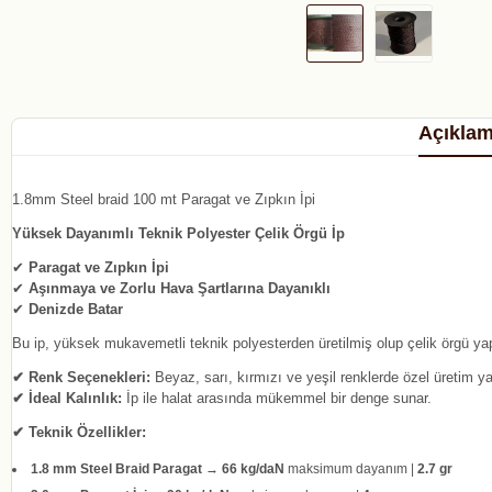
Açıkla
1.8mm Steel braid 100 mt Paragat ve Zıpkın İpi
Yüksek Dayanımlı Teknik Polyester Çelik Örgü İp
✔
Paragat ve Zıpkın İpi
✔
Aşınmaya ve Zorlu Hava Şartlarına Dayanıklı
✔
Denizde Batar
Bu ip, yüksek mukavemetli teknik polyesterden üretilmiş olup çelik örgü ya
✔ Renk Seçenekleri:
Beyaz, sarı, kırmızı ve yeşil renklerde özel üretim yap
✔ İdeal Kalınlık:
İp ile halat arasında mükemmel bir denge sunar.
✔ Teknik Özellikler:
1.8 mm Steel Braid Paragat
→
66 kg/daN
maksimum dayanım |
2.7 gr