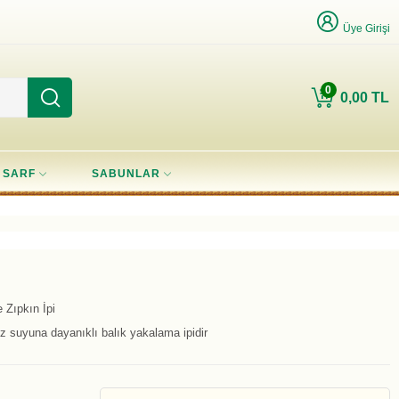
Üye Girişi
0
0,00 TL
SARF
SABUNLAR
 Zıpkın İpi
z suyuna dayanıklı balık yakalama ipidir