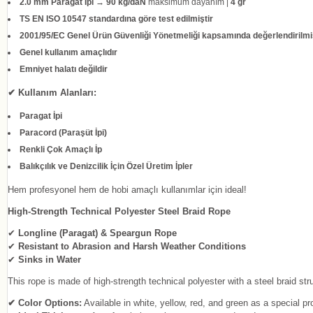
2.0 mm Paragat İpi
→
90 kg/daN
maksimum dayanım |
4 gr
TS EN ISO 10547 standardına göre test edilmiştir
2001/95/EC Genel Ürün Güvenliği Yönetmeliği kapsamında değerlendirilmi
Genel kullanım amaçlıdır
Emniyet halatı değildir
✔ Kullanım Alanları:
Paragat İpi
Paracord (Paraşüt İpi)
Renkli Çok Amaçlı İp
Balıkçılık ve Denizcilik İçin Özel Üretim İpler
Hem profesyonel hem de hobi amaçlı kullanımlar için ideal!
High-Strength Technical Polyester Steel Braid Rope
✔
Longline (Paragat) & Speargun Rope
✔
Resistant to Abrasion and Harsh Weather Conditions
✔
Sinks in Water
This rope is made of high-strength technical polyester with a steel braid stru
✔ Color Options:
Available in white, yellow, red, and green as a special pr