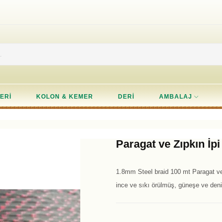
ERI
KOLON & KEMER
DERI
AMBALAJ
Paragat ve Zıpkın İpi
1.8mm Steel braid 100 mt Paragat ve
ince ve sıkı örülmüş, güneşe ve deni