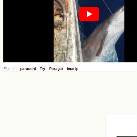
Etiketler:
paracord
Try
Paragat
ince ip